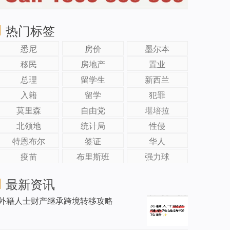
热门标签
悉尼
房价
墨尔本
移民
房地产
置业
总理
留学生
新西兰
入籍
留学
犯罪
莫里森
自由党
堪培拉
北领地
统计局
性侵
特恩布尔
签证
华人
疫苗
布里斯班
强力球
最新资讯
外籍人士财产继承跨境转移攻略