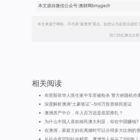
本文源自微信公众号:澳财网bmygacfr
本文来源于网络，不代表“最澳洲”观点。如您认为该资讯侵犯
拟7.25亿澳元出
相关阅读
布里斯班华人医生家中车库被枪杀 警方称随机作
深度解析澳洲“土豪签证”–500万投资移民签证
澳洲房产中介，年入百万还是底层挣扎？
为什么中国人喜欢移民澳大利亚，却在中国赚钱?
在澳洲，家庭主妇在离婚时可以分得多大比例的
从社会底层到社会精英，澳洲华人奋斗了200年！