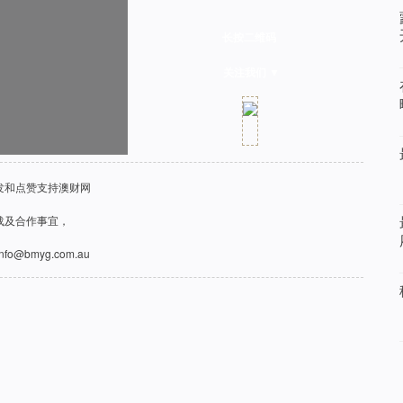
长按二维码
关注我们 ▼
发和点赞支持澳财网
载及合作事宜，
fo@bmyg.com.au