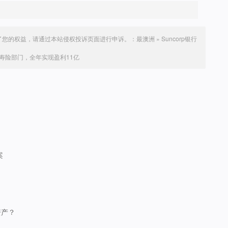
了您的权益，请通过本站侵权投诉页面进行申诉。：
最澳洲
»
Suncorp银行
售寿险部门，全年实现盈利11亿
案
资产？