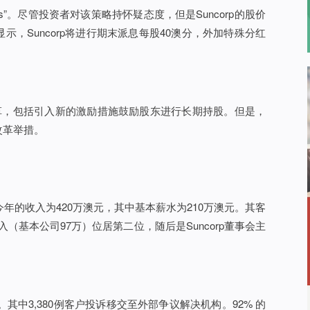
nes”。尽管投资者对该策略持怀疑态度，但是Suncorp的股价
，Suncorp将进行期末派息每股40澳分，外加特殊分红
行改革，包括引入新的激励措施鼓励股东进行长期持股。但是，
改革举措。
eron今年的收入为420万澳元，其中基本薪水为210万澳元。其客
的收入（基本公司97万）位居第二位，随后是Suncorp董事会主
56起。其中3,380例客户投诉移交至外部争议解决机构。92% 的