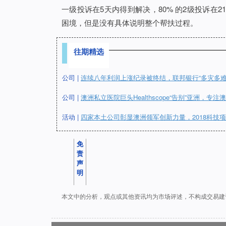
一级投诉在5天内得到解决，80% 的2级投诉在
困境，但是没有具体说明整个帮扶过程。
往期精选
公司 |
连续八年利润上涨纪录被终结，联邦银行“多灾多难
公司 |
澳洲私立医院巨头Healthscope“告别”亚洲，专
活动 |
四家本土公司彰显澳洲领军创新力量，2018科技
免
责
声
明
本文中的分析，观点或其他资讯均为市场评述，不构成交易建