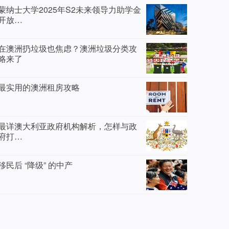
蒙纳士大学2025年S2未来领导力助学金
开放…
在澳洲扔垃圾也焦虑？澳洲垃圾分类攻
略来了
最实用的澳洲租房攻略
最详澳大利亚政府机构解析，怎样与政
府打…
移民后 “降级” 的中产