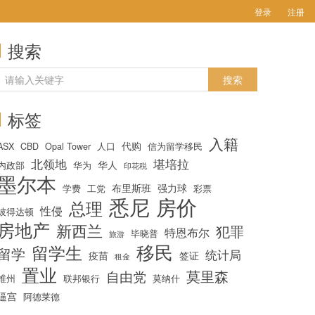
登录
注册
搜索
标签
入籍
代购
ASX
CBD
Opal Tower
人口
信为留学移民
北领地
堪培拉
华人
内政部
华为
印花税
墨尔本
布里斯班
强力球
学费
工党
彩票
悉尼
房价
总理
性侵
彼得达顿
房地产
新西兰
犯罪
特恩布尔
毕晓普
旅游
移民
留学生
留学
统计局
疫苗
签证
租金
置业
莫里森
自由党
维州
联邦银行
莫纳什
逼宫
阿德莱德