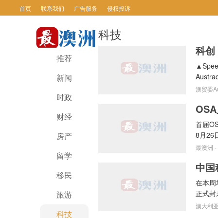
首页
联系我们
广告服务
侵权投诉
科技
科创
最澳洲
推荐
▲Spe
Austrad
新闻
澳贸委Au
时政
OS
财经
首届O
8月26
房产
最澳洲
-
留学
移民
在本周
正式封
旅游
澳大利
科技