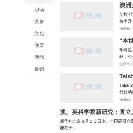
澳洲
职场
艾拉·拉
拉单身
美食
Helbert
文化
健康
华哥说
献，令
活动
世界华
促销
Tel
Tel
代移动技术
Hetbert
澳、英科学家新研究：直立
新华社北京８月１３日电一个国际研究团
能在于...