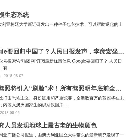
损生态系统
大利亚柯廷大学新近研发出一种种子包衣技术，可以帮助退化的土
Google要回归中国了？人民日报发声，李彦宏坐不住了，这次有戏吗？
众号搜索🔍“猫团网”订阅最新优惠信息 Google要回归了？ 人民日
有...
线
- 2018-08-07
澳洲驾照将引入“刷脸”术！所有驾照明年底前全部上传！这些人将被“一网打尽”（组图）
效打击恐怖主义、身份盗用和严重犯罪，全澳数百万的驾照将在未
月内装入澳洲国家生物识别数据库...
 2018-08-06
究人员发现地球上最古老的生物颜色
利亚广播公司报道，由澳大利亚国立大学带头的最新研究发现了一