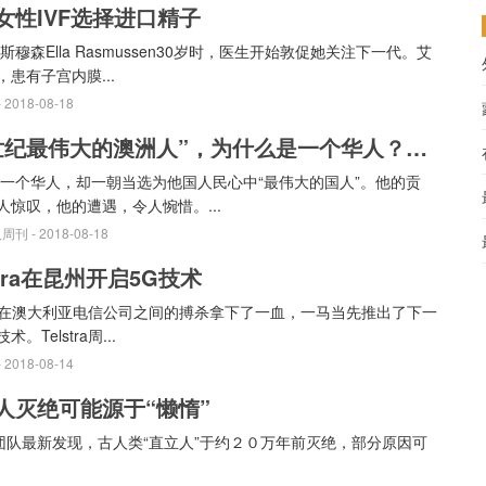
女性IVF选择进口精子
斯穆森Ella Rasmussen30岁时，医生开始敦促她关注下一代。艾
，患有子宫内膜...
- 2018-08-18
“本世纪最伟大的澳洲人”，为什么是一个华人？他完成澳洲医学史上关键一步，却离奇离世！
 一个华人，却一朝当选为他国人民心中“最伟大的国人”。他的贡
人惊叹，他的遭遇，令人惋惜。...
人周刊
- 2018-08-18
stra在昆州开启5G技术
stra在澳大利亚电信公司之间的搏杀拿下了一血，一马当先推出了下一
。Telstra周...
- 2018-08-14
人灭绝可能源于“懒惰”
队最新发现，古人类“直立人”于约２０万年前灭绝，部分原因可