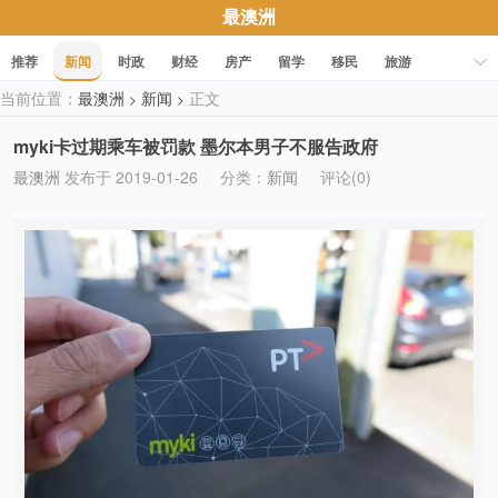
最澳洲
推荐
新闻
时政
财经
房产
留学
移民
旅游
当前位置：
最澳洲
新闻
正文
>
>
科技
职场
美食
文化
健康
活动
促销
myki卡过期乘车被罚款 墨尔本男子不服告政府
最澳洲
发布于 2019-01-26
分类：
新闻
评论(0)