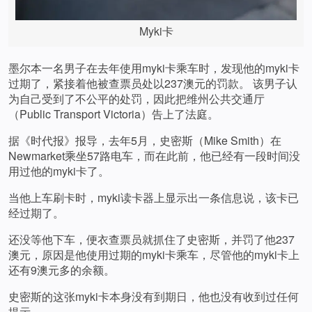
Myki卡
墨尔本一名男子在去年使用myki卡乘车时，发现他的myki卡
过期了，紧接着他被查票员处以237澳元的罚款。 该男子认
为自己受到了不公平的处罚，因此把维州公共交通厅
（Public Transport Victoria）告上了法庭。
据《时代报》报导，去年5月，史密斯（Mike Smith）在
Newmarket乘坐57路电车，而在此前，他已经有一段时间没
用过他的myki卡了。
当他上车刷卡时，myki读卡器上显示出一条信息说，该卡已
经过期了。
还没等他下车，便衣查票员就抓住了史密斯，并罚了他237
澳元，原因是他使用过期的myki卡乘车，尽管他的myki卡上
还有9澳元多的余额。
史密斯的这张myki卡本身没有到期日，他也没有收到过任何
提示。