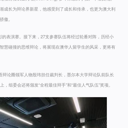
渐成长为辩论界新星，他感受到了成长和传承，也更为澳大利
骄傲。
彩的表演赛。接下来，27支参赛队伍将经过轮番对阵，历经小
智慧碰撞的思维辩论，将展现在澳华人留学生的风采，更将有
华语辩论圈领军人物殷玮担任裁判长，墨尔本大学辩论队前队长
上，组委会还将颁发“全程最佳辩手”和“最佳人气队伍”奖项。