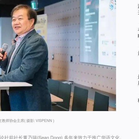
师协会主席( 摄影: VISPENN )
前社长董乃瑞(Sean Dong) 多年来致力于推广华语文化。