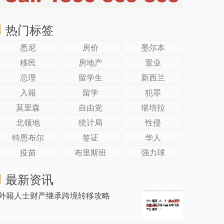
热门标签
悉尼
房价
墨尔本
移民
房地产
置业
总理
留学生
新西兰
入籍
留学
犯罪
莫里森
自由党
堪培拉
北领地
统计局
性侵
特恩布尔
签证
华人
疫苗
布里斯班
强力球
最新资讯
外籍人士财产继承跨境转移攻略