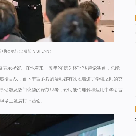
会执行长( 摄影: VISPENN )
幕表示祝贺。在他看来，每年的“信为杯”华语辩论舞台，总能
唇枪舌战，台下丰富多彩的活动都有效地增进了学校之间的交
事话题及热门议题的深刻思考，帮助他们理解和运用中华语言
职场上发展打下基础。