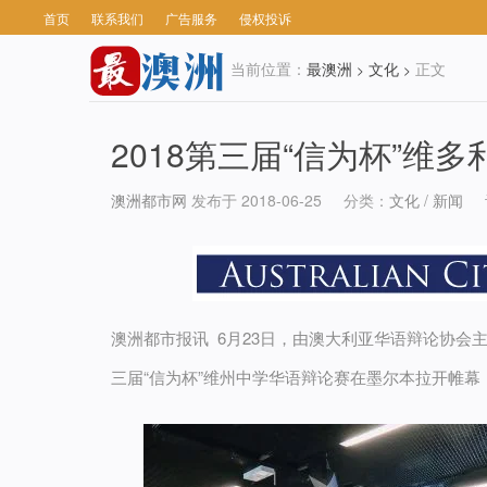
首页
联系我们
广告服务
侵权投诉
当前位置：
最澳洲
文化
正文
>
>
2018第三届“信为杯”维
澳洲都市网
发布于 2018-06-25
分类：
文化
/
新闻
澳洲都市报讯 6月23日，由澳大利亚华语辩论协
三届“信为杯”维州中学华语辩论赛在墨尔本拉开帷幕