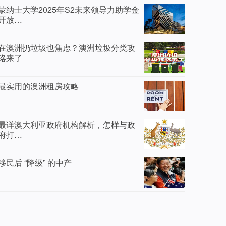
蒙纳士大学2025年S2未来领导力助学金
开放…
在澳洲扔垃圾也焦虑？澳洲垃圾分类攻
略来了
最实用的澳洲租房攻略
最详澳大利亚政府机构解析，怎样与政
府打…
移民后 “降级” 的中产