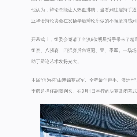
他认为，辩论总能让人热血沸腾，当看到往届辩手逐
亚华语辩论协会在发扬华语辩论所做的不懈坚持感到
开幕式上，组委会邀请了全澳8位明星辩手带来了精
组赛、八强赛、四强赛后角逐冠、亚、季军。一场场
助于辩论艺术发扬光大。
本届“信为杯”由澳锦赛冠军、全程最佳辩手、澳洲
季彦超担任副裁判长。在9月1日举行的决赛及闭幕式