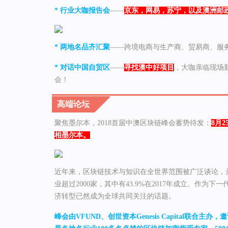
* 行业大咖报告会
——
京东，网易，苏宁，以及澳洲邮
* 两地名品齐汇聚
——跨境电商与生产商、贸易商、服
* 对话中国自贸区
——
寻找澳中好项目
，大咖亲临现场
会！
高端论坛
聚焦墨尔本，2018首届中澳区块链峰会蓄势待发：
8月
相墨尔本。
近年来，区块链技术与知识在全世界范围被广泛谈论，
业超过2000家，其中有43.9%在2017年成立。作
济转型已然成为全球共同关注的话题。
峰会由VFUND、创世资本Genesis Capital联合主办，
邀