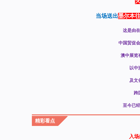
当场送出
墨尔本
这是由
中国贸促
澳中展览
以中
及文
跨
至今已
精彩看点
入场