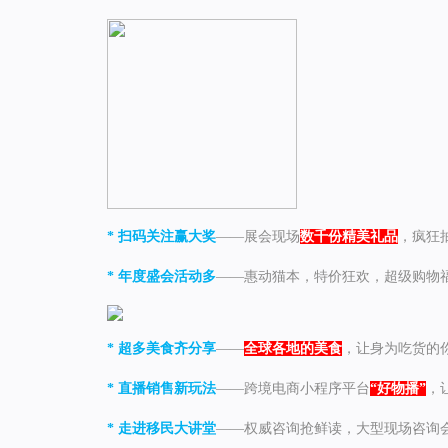
* 扫码关注赢大奖
——展会现场
数千份精美礼品
，疯狂
* 年度盛会活动多
——惠动猫本，特价狂欢，超级购物
* 超多美食齐分享
——
全球各地的美食
，让身为吃货的
* 直播销售新玩法
——跨境电商小程序平台
“好物播”
，
* 走进移民大讲堂
——权威咨询抢鲜读，大型现场咨询