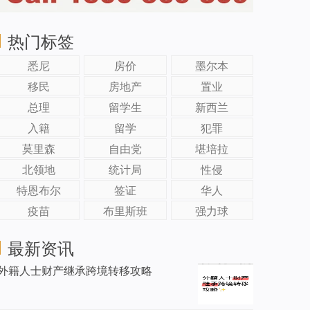
热门标签
悉尼
房价
墨尔本
移民
房地产
置业
总理
留学生
新西兰
入籍
留学
犯罪
莫里森
自由党
堪培拉
北领地
统计局
性侵
特恩布尔
签证
华人
疫苗
布里斯班
强力球
最新资讯
外籍人士财产继承跨境转移攻略