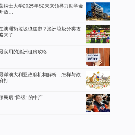
蒙纳士大学2025年S2未来领导力助学金
开放…
在澳洲扔垃圾也焦虑？澳洲垃圾分类攻
略来了
最实用的澳洲租房攻略
最详澳大利亚政府机构解析，怎样与政
府打…
移民后 “降级” 的中产