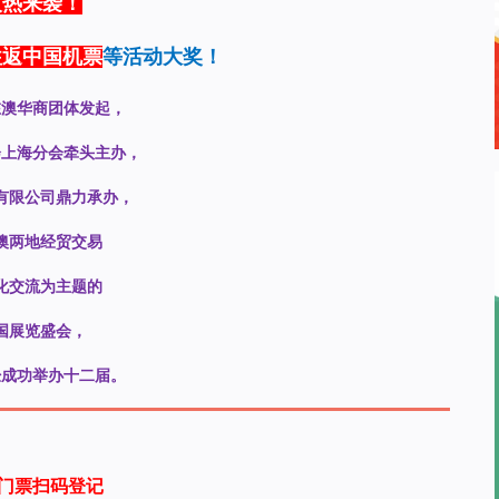
火热来袭！
往返中国机票
等活动大奖！
在澳华商团体发起，
会上海分会牵头主办，
有限公司鼎力承办，
澳两地经贸交易
化交流为主题的
国展览盛会，
经成功举办十二届。
门票扫码登记