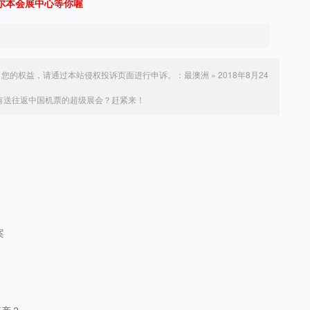
尔本会展中心等你喔
了您的权益，请通过本站侵权投诉页面进行申诉。：
最澳洲
»
2018年8月24
有送往返中国机票的超级展会？赶紧来！
案