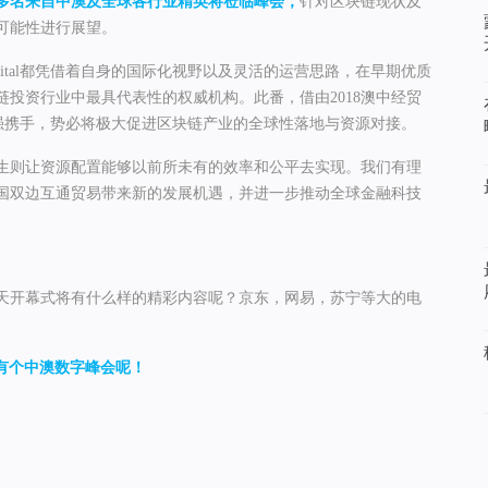
0多名来自中澳及全球各行业精英将莅临峰会，
针对区块链现状及
可能性进行展望。
Capital都凭借着自身的国际化视野以及灵活的运营思路，在早期优质
投资行业中最具代表性的权威机构。此番，借由2018澳中经贸
ital强强携手，势必将极大促进区块链产业的全球性落地与资源对接。
生则让资源配置能够以前所未有的效率和公平去实现。我们有理
国双边互通贸易带来新的发展机遇，并进一步推动全球金融科技
天开幕式将有什么样的精彩内容呢？京东，网易，苏宁等大的电
有个中澳数字峰会呢！