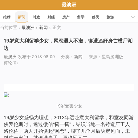
最澳洲
推荐
新闻
时政
财经
房产
留学
移民
旅游
当前位置：
最澳洲
新闻
正文
>
>
科技
职场
美食
文化
健康
活动
促销
19岁意大利留学少女，网恋遇人不淑，惨遭迷奸身亡横尸湖
边
最澳洲
发布于 2018-08-09
分类：
新闻
来源：
星島澳洲版
评论(0)
19岁受害少女
19岁少女盛畅为理想，2013年远赴意大利留学，和室友同游
佛罗伦斯时，透过微信“摇一摇”，结识当地一名铸造厂工人
洛伦佐，两人开始谈起“网恋”，聊了几个月后决定见面，未
料这一出门，就惨遭毒手，再也回不去。