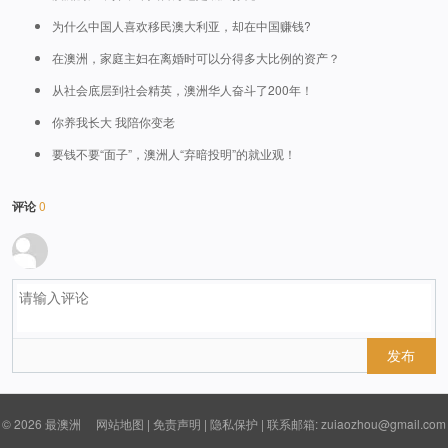
为什么中国人喜欢移民澳大利亚，却在中国赚钱?
在澳洲，家庭主妇在离婚时可以分得多大比例的资产？
从社会底层到社会精英，澳洲华人奋斗了200年！
你养我长大 我陪你变老
要钱不要“面子”，澳洲人“弃暗投明”的就业观！
评论
0
发布
© 2026
最澳洲
网站地图
|
免责声明
|
隐私保护
| 联系邮箱: zuiaozhou@gmail.com