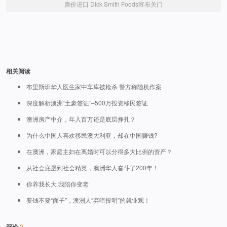
廉价进口 Dick Smith Foods宣布关门
相关阅读
布里斯班华人医生家中车库被枪杀 警方称随机作案
深度解析澳洲“土豪签证”–500万投资移民签证
澳洲房产中介，年入百万还是底层挣扎？
为什么中国人喜欢移民澳大利亚，却在中国赚钱?
在澳洲，家庭主妇在离婚时可以分得多大比例的资产？
从社会底层到社会精英，澳洲华人奋斗了200年！
你养我长大 我陪你变老
要钱不要“面子”，澳洲人“弃暗投明”的就业观！
评论
0