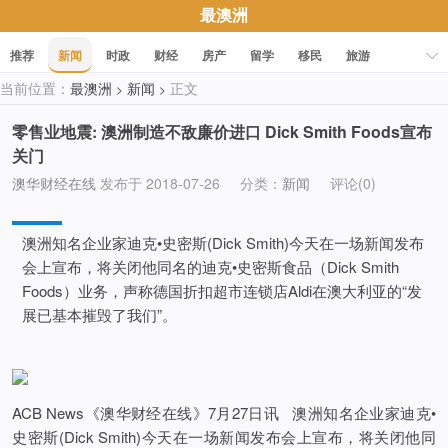
最澳洲
推荐
新闻
时政
财经
房产
留学
移民
旅游
当前位置：
最澳洲
新闻
正文
>
>
科技
职场
美食
文化
健康
活动
促销
零售业地震: 澳洲制造不敌廉价进口 Dick Smith Foods宣布
关门
澳华财经在线
发布于 2018-07-26
分类：
新闻
评论(0)
澳洲知名企业家迪克•史密斯(Dick Smith)今天在一场新闻发布
会上宣布，将关闭他同名的迪克•史密斯食品（Dick Smith
Foods）业务，声称德国折扣超市连锁店Aldi在澳大利亚的“发
展已基本摧毁了我们”。
ACB News《澳华财经在线》7月27日讯 澳洲知名企业家迪克•
史密斯(Dick Smith)今天在一场新闻发布会上宣布，将关闭他同