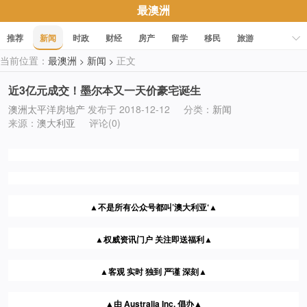
最澳洲
推荐
新闻
时政
财经
房产
留学
移民
旅游
当前位置：
最澳洲
新闻
正文
>
>
科技
职场
美食
文化
健康
活动
促销
近3亿元成交！墨尔本又一天价豪宅诞生
澳洲太平洋房地产
发布于 2018-12-12
分类：
新闻
来源：
澳大利亚
评论(0)
▲
不是所有公众号都叫’澳大利亚
‘
▲
▲权威
资讯门户 关注即送福利▲
▲客观 实时 独到 严谨 深刻
▲
▲由 Australia Inc. 倡办
▲