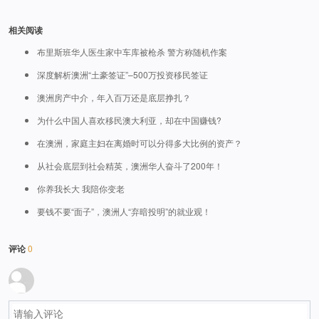
相关阅读
布里斯班华人医生家中车库被枪杀 警方称随机作案
深度解析澳洲“土豪签证”–500万投资移民签证
澳洲房产中介，年入百万还是底层挣扎？
为什么中国人喜欢移民澳大利亚，却在中国赚钱?
在澳洲，家庭主妇在离婚时可以分得多大比例的资产？
从社会底层到社会精英，澳洲华人奋斗了200年！
你养我长大 我陪你变老
要钱不要“面子”，澳洲人“弃暗投明”的就业观！
评论
0