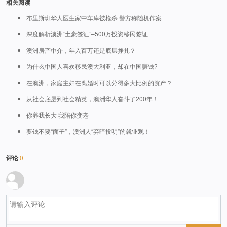
相关阅读
布里斯班华人医生家中车库被枪杀 警方称随机作案
深度解析澳洲“土豪签证”–500万投资移民签证
澳洲房产中介，年入百万还是底层挣扎？
为什么中国人喜欢移民澳大利亚，却在中国赚钱?
在澳洲，家庭主妇在离婚时可以分得多大比例的资产？
从社会底层到社会精英，澳洲华人奋斗了200年！
你养我长大 我陪你变老
要钱不要“面子”，澳洲人“弃暗投明”的就业观！
评论
0