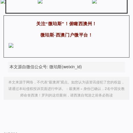
关注“微珀斯”！俯瞰西澳州！
微珀斯-西澳门户微平台！
本文源自微信公众号: 微珀斯(weixin_id)
本文来源于网络，不代表“最澳洲”观点。如您认为该资讯侵犯了您的权益，
请通过本站侵权投诉页面进行申诉。：
最澳洲
»
身份已确认，2名中国女教
师命丧西澳！罗列的这些案例，请西澳自驾游之前务必熟读