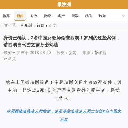
最澳洲
推荐
新闻
时政
财经
房产
留学
移民
旅游
当前位置：
最澳洲
新闻
正文
>
>
科技
职场
美食
文化
健康
活动
促销
身份已确认，2名中国女教师命丧西澳！罗列的这些案例，
请西澳自驾游之前务必熟读
最澳洲
发布于 2018-08-09
分类：
新闻
来源：
微珀斯
评论(0)
就在上周微珀斯报道了多起珀斯交通事故致死案件，其
中的一起造成2死1伤的严重交通意外的受害者，是我
们华人。
本周西澳道路成人间地狱，多起事故造成多人死亡包括2名中国女
游客