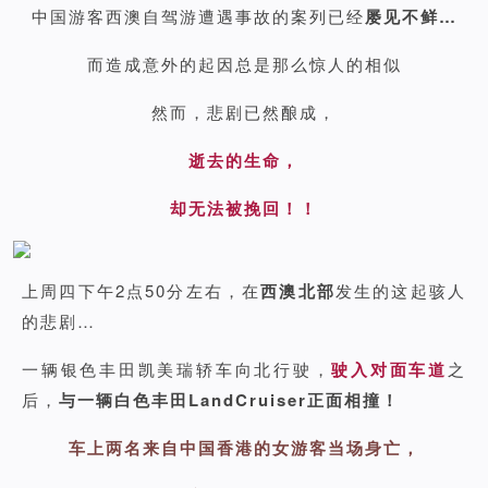
中国游客西澳自驾游遭遇事故的案列已经
屡见不鲜…
而造成意外的起因总是那么惊人的相似
然而，悲剧已然酿成，
逝去的生命，
却无法被挽回！！
上周四下午2点50分左右，在
西澳北部
发生的这起骇人
的悲剧…
一辆银色丰田凯美瑞轿车向北行驶，
驶入对面车道
之
后，
与一辆白色丰田LandCruiser正面相撞！
车上两名来自中国香港的女游客当场身亡，