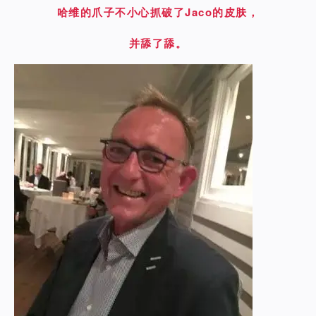
哈维的爪子不小心抓破了Jaco的皮肤，
并舔了舔。