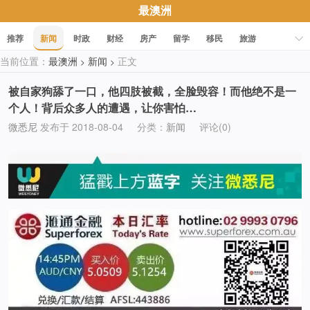
最澳洲
推荐
新闻
时政
财经
房产
留学
移民
旅游
当前位置：
最澳洲
新闻
正文
>
>
科技
职场
美食
文化
健康
活动
促销
被自家狗舔了一口，他四肢被截，全脸毁容！而他绝不是一
个人！背后众多人的遭遇，让你害怕…
微悉尼
发布于 2018-08-04
分类：
新闻
评论(0)