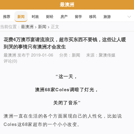
最澳洲
推荐
新闻
时政
财经
房产
留学
移民
旅游
当前位置：
最澳洲
新闻
正文
>
>
科技
职场
美食
文化
健康
活动
促销
花费4万澳币宴请流浪汉，超市买东西不要钱，这些让人暖
到哭的事情只有澳洲才会发生
最澳洲
发布于 2019-01-06
分类：
新闻
来源：
聚澳传媒
评论(0)
“这一天，
澳洲68家Coles调暗了灯光，
关闭了音乐”
澳洲一直在生活的各个方面展现自己的人性化，比如说
Coles这68家超市的一个小小改变。