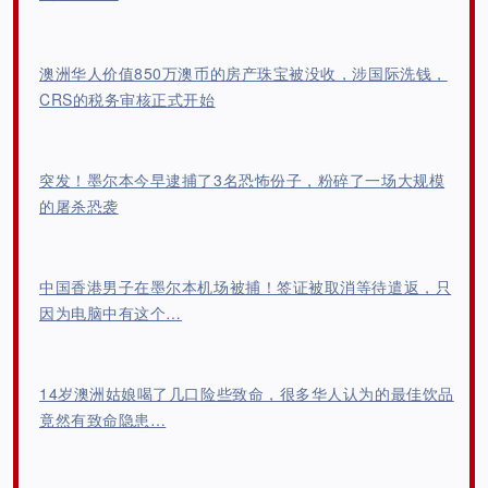
澳洲华人价值850万澳币的房产珠宝被没收，涉国际洗钱，
CRS的税务审核正式开始
突发！墨尔本今早逮捕了3名恐怖份子，粉碎了一场大规模
的屠杀恐袭
中国香港男子在墨尔本机场被捕！签证被取消等待遣返，只
因为电脑中有这个…
14岁澳洲姑娘喝了几口险些致命，很多华人认为的最佳饮品
竟然有致命隐患…