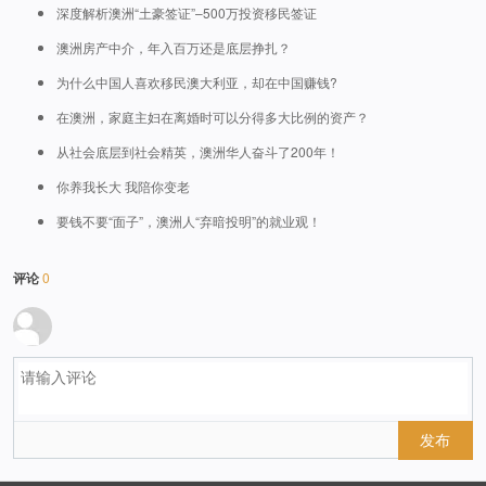
深度解析澳洲“土豪签证”–500万投资移民签证
澳洲房产中介，年入百万还是底层挣扎？
为什么中国人喜欢移民澳大利亚，却在中国赚钱?
在澳洲，家庭主妇在离婚时可以分得多大比例的资产？
从社会底层到社会精英，澳洲华人奋斗了200年！
你养我长大 我陪你变老
要钱不要“面子”，澳洲人“弃暗投明”的就业观！
评论
0
发布