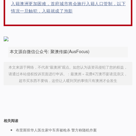
入籍澳洲更加困难，首府城市将会施行入籍人口管制，以下
情况一旦触犯，入籍就成了泡影
本文源自微信公众号: 聚澳传媒(AusFocus)
本文来源于网络，不代表“最澳洲”观点。如您认为该资讯侵犯了您的权益，
请通过本站侵权投诉页面进行申诉。：
最澳洲
»
花费4万澳币宴请流浪汉，
超市买东西不要钱，这些让人暖到哭的事情只有澳洲才会发生
相关阅读
布里斯班华人医生家中车库被枪杀 警方称随机作案