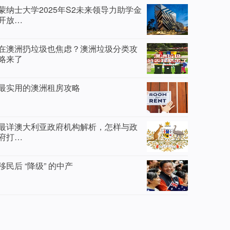
蒙纳士大学2025年S2未来领导力助学金
开放…
在澳洲扔垃圾也焦虑？澳洲垃圾分类攻
略来了
最实用的澳洲租房攻略
最详澳大利亚政府机构解析，怎样与政
府打…
移民后 “降级” 的中产