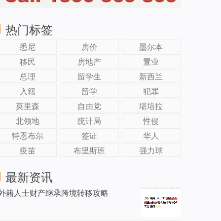
热门标签
悉尼
房价
墨尔本
移民
房地产
置业
总理
留学生
新西兰
入籍
留学
犯罪
莫里森
自由党
堪培拉
北领地
统计局
性侵
特恩布尔
签证
华人
疫苗
布里斯班
强力球
最新资讯
外籍人士财产继承跨境转移攻略