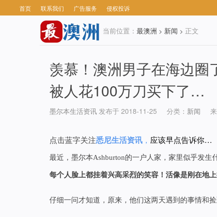
首页
联系我们
广告服务
侵权投诉
当前位置：
最澳洲
新闻
正文
>
>
羡慕！澳洲男子在海边圈
被人花100万刀买下了…
墨尔本生活资讯
发布于 2018-11-25
分类：
新闻
来
点击蓝字关注
悉尼生活资讯
，
应该早点告诉你…
最近，墨尔本Ashburton的一户人家，家里似乎发
每个人脸上都挂着兴高采烈的笑容！活像是刚在地上
仔细一问才知道，原来，他们这两天遇到的事情和捡