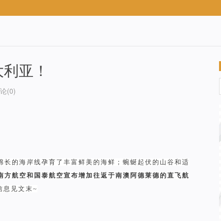
大利亚！
论(0)
绵长的海岸线孕育了丰富鲜美的海鲜；蜿蜒起伏的山谷和适
南方航空和国泰航空宣布增加往返于南澳阿德莱德的直飞航
信息见文末~