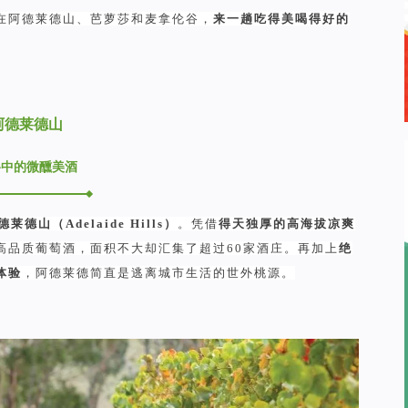
在阿德莱德山、芭萝莎和麦拿伦谷，
来一趟吃得美喝得好的
阿德莱德山
谷中的微醺美酒
德莱德山
（Adelaide Hills）
。凭借
得天独厚的高海拔凉爽
高品质葡萄酒，面积不大却汇集了超过60家酒庄。再加上
绝
体验
，阿德莱德简直是逃离城市生活的世外桃源。