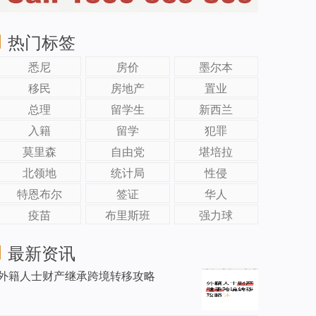
热门标签
悉尼
房价
墨尔本
移民
房地产
置业
总理
留学生
新西兰
入籍
留学
犯罪
莫里森
自由党
堪培拉
北领地
统计局
性侵
特恩布尔
签证
华人
疫苗
布里斯班
强力球
最新资讯
外籍人士财产继承跨境转移攻略