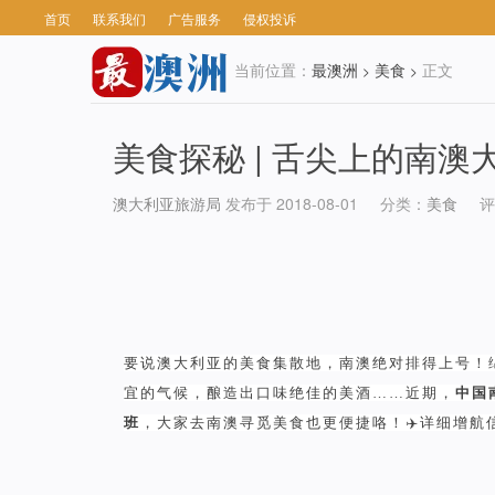
首页
联系我们
广告服务
侵权投诉
当前位置：
最澳洲
美食
正文
>
>
美食探秘 | 舌尖上的南澳
澳大利亚旅游局
发布于 2018-08-01
分类：
美食
评
要说澳大利亚的美食集散地，南澳绝对排得上号！
宜的气候，酿造出口味绝佳的美酒……近期，
中国
班
，大家去南澳寻觅美食也更便捷咯！
✈️详细增航