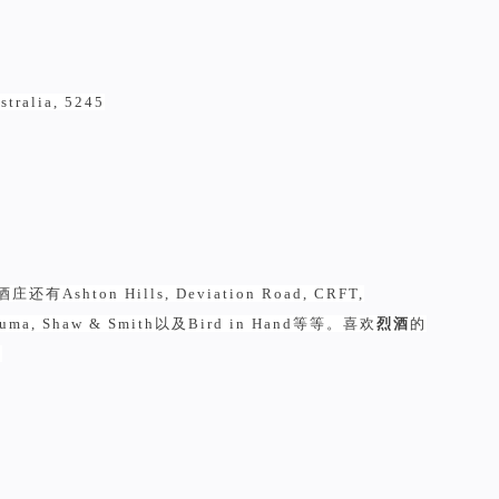
stralia, 5245
Ashton Hills, Deviation Road, CRFT,
Petaluma, Shaw & Smith以及Bird in Hand等等。喜欢
烈酒
的
。