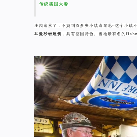
传统德国大餐
庄园逛累了，不妨到汉多夫小镇遛遛吧~这个小镇
耳曼砂岩建筑
，具有德国特色。当地最有名的
Hah