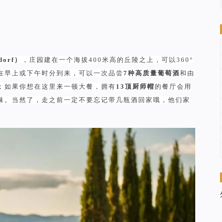
orf）
，庄园建在一个海拔400米高的丘陵之上，可以360°
在早上或下午时分到来，可以一次品尝
7种高质量葡萄酒
和由
；如果你想在这里来一顿大餐，拥有
13顶厨师帽
的餐厅会用
味。当然了，走之前一定不要忘记带几瓶酒回家哦，他们家