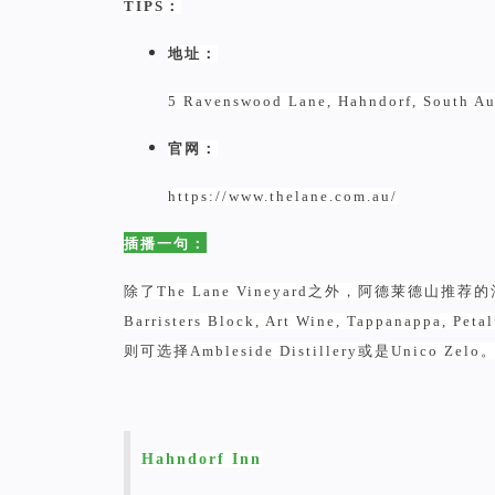
TIPS：
地址：
5 Ravenswood Lane, Hahndorf, South Au
官网：
https://www.thelane.com.au/
插播一句
：
除了The Lane Vineyard之外，阿德莱德山推荐的酒庄还有
Barristers Block, Art Wine, Tappanappa, 
则可选择Ambleside Distillery或是Unico Zelo
Hahndorf Inn