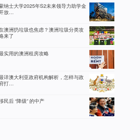
蒙纳士大学2025年S2未来领导力助学金
开放…
在澳洲扔垃圾也焦虑？澳洲垃圾分类攻
略来了
最实用的澳洲租房攻略
最详澳大利亚政府机构解析，怎样与政
府打…
移民后 “降级” 的中产