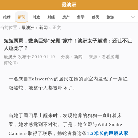
最澳洲
推荐
新闻
时政
财经
房产
留学
移民
旅游
当前位置：
最澳洲
新闻
正文
>
>
科技
职场
美食
文化
健康
活动
促销
短短两周，数条巨蟒“光顾”家中！澳洲女子崩溃：还让不让
人睡觉了？
最澳洲
发布于 2019-01-19
分类：
新闻
来源：
看看澳洲
评论(0)
一名来自Holsworthy的居民在她的卧室内发现了一条红
腹黑蛇，她整个人都被吓坏了。
当她于周四早上醒来时，发现她养的狗狗一直盯着床
看，她才感觉到不对劲。于是，她立即与Wild Snake
Catchers取得了联系，捕蛇者将这条
1.2米长的巨蟒从家