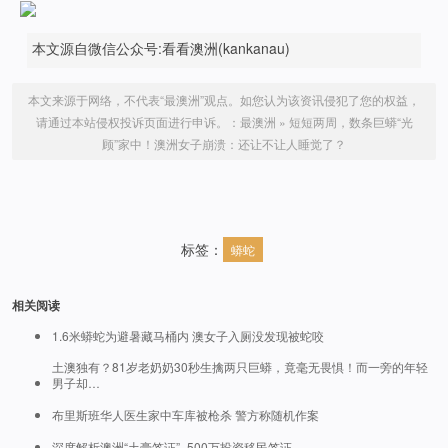
本文源自微信公众号:看看澳洲(kankanau)
本文来源于网络，不代表“最澳洲”观点。如您认为该资讯侵犯了您的权益，
请通过本站侵权投诉页面进行申诉。：
最澳洲
»
短短两周，数条巨蟒“光
顾”家中！澳洲女子崩溃：还让不让人睡觉了？
标签：
蟒蛇
相关阅读
1.6米蟒蛇为避暑藏马桶内 澳女子入厕没发现被蛇咬
土澳独有？81岁老奶奶30秒生擒两只巨蟒，竟毫无畏惧！而一旁的年轻
男子却…
布里斯班华人医生家中车库被枪杀 警方称随机作案
深度解析澳洲“土豪签证”–500万投资移民签证