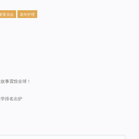
家委员会
老年护理
？
后故事震惊全球！
界大学排名出炉