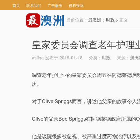
首页
联系我们
广告服务
侵权投诉
当前位置：
最澳洲
时政
正文
>
>
皇家委员会调查老年护理
astina
发布于 2019-01-18
分类：
时政
来源：
澳洲
调查老年护理业的皇家委员会周五在阿德莱德启
历。
对于Clive Spriggs而言，讲述他父亲的故
Clive的父亲Bob Spriggs在阿德莱德政府所属
他是该院很多被忽视、被严重过度药物治疗以及