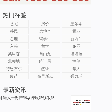
热门标签
悉尼
房价
墨尔本
移民
房地产
置业
总理
留学生
新西兰
入籍
留学
犯罪
莫里森
自由党
堪培拉
北领地
统计局
性侵
特恩布尔
签证
华人
疫苗
布里斯班
强力球
最新资讯
外籍人士财产继承跨境转移攻略