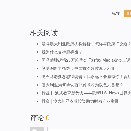
标签：
皇
相关阅读
最详澳大利亚政府机构解析，怎样与政府打交道
我为什么支持廖婵娥？
周泽荣胜诉捐28万赔偿金 Fairfax Media称会上诉
彭博创新力指数：中国首次超过澳大利亚
奥巴马老婆怒怼特朗普：我永远不会原谅你！背
澳大利亚为何承认西耶路撒冷为以色列首都？
行业丨 澳式教育新势力——最新U.S. News世
投资 | 澳大利亚农业投资助力时尚产业发展
评论
0