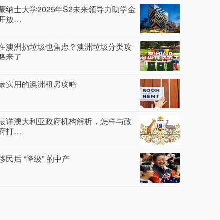
蒙纳士大学2025年S2未来领导力助学金
开放…
在澳洲扔垃圾也焦虑？澳洲垃圾分类攻
略来了
最实用的澳洲租房攻略
最详澳大利亚政府机构解析，怎样与政
府打…
移民后 “降级” 的中产