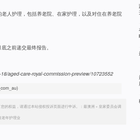
的老人护理，包括养老院、在家护理，以及对住在养老院
4月底之前递交最终报告。
8/aged-care-royal-commission-preview/10723552
om_au)
了您的权益，请通过本站侵权投诉页面进行申诉。：
最澳洲
»
皇家委员会调
查老年护理业