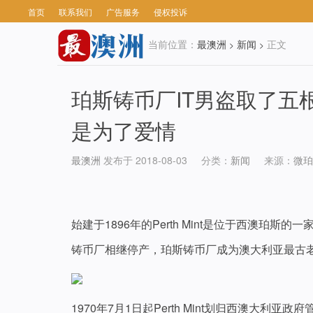
首页
联系我们
广告服务
侵权投诉
当前位置：
最澳洲
新闻
正文
>
>
珀斯铸币厂IT男盗取了五
是为了爱情
最澳洲
发布于 2018-08-03
分类：
新闻
来源：
微珀
始建于1896年的Perth Mint是位于西澳
铸币厂相继停产，珀斯铸币厂成为澳大利亚最古
1970年7月1日起Perth Mint划归西澳大利亚政