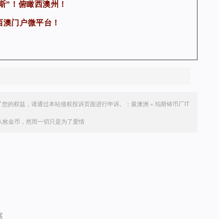
斯”！俯瞰西澳州！
西澳门户微平台！
了您的权益，请通过本站侵权投诉页面进行申诉。：
最澳洲
»
珀斯铸币厂IT
八枚金币，然而一切只是为了爱情
案