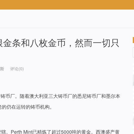
根金条和八枚金币，然而一切只
斯
评论(0)
珀斯的一家铸币厂。随着澳大利亚三大铸币厂的悉尼铸币厂和墨尔本
老的仍在运转的铸币机构。
府管辖。Perth Mint已精炼了超过5000吨的黄金。西澳盛产黄