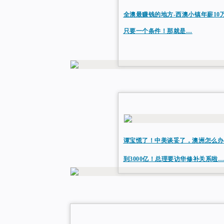
全澳最赚钱的地方-西澳小镇年薪1
只要一个条件！那就是…
谭宝慌了！中美谈妥了，澳洲怎么办
到3000亿！总理要访华修补关系啦…