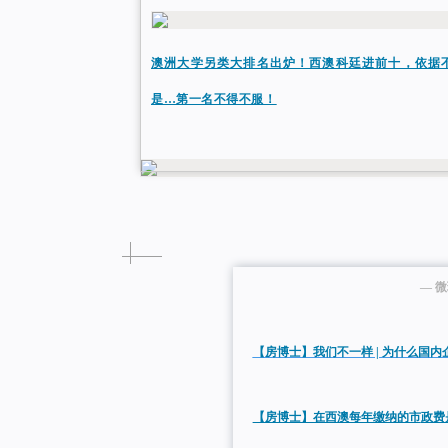
澳洲大学另类大排名出炉！西澳科廷进前十，依据
是…第一名不得不服！
— 
【房博士】我们不一样 | 为什么国
【房博士】在西澳每年缴纳的市
政费是