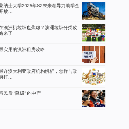
蒙纳士大学2025年S2未来领导力助学金
开放…
在澳洲扔垃圾也焦虑？澳洲垃圾分类攻
略来了
最实用的澳洲租房攻略
最详澳大利亚政府机构解析，怎样与政
府打…
移民后 “降级” 的中产