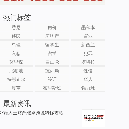
热门标签
悉尼
房价
墨尔本
移民
房地产
置业
总理
留学生
新西兰
入籍
留学
犯罪
莫里森
自由党
堪培拉
北领地
统计局
性侵
特恩布尔
签证
华人
疫苗
布里斯班
强力球
最新资讯
外籍人士财产继承跨境转移攻略