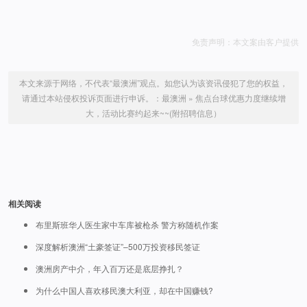
免责声明：本文案由客户提供
本文来源于网络，不代表“最澳洲”观点。如您认为该资讯侵犯了您的权益，
请通过本站侵权投诉页面进行申诉。：
最澳洲
»
焦点台球优惠力度继续增
大，活动比赛约起来~~(附招聘信息）
相关阅读
布里斯班华人医生家中车库被枪杀 警方称随机作案
深度解析澳洲“土豪签证”–500万投资移民签证
澳洲房产中介，年入百万还是底层挣扎？
为什么中国人喜欢移民澳大利亚，却在中国赚钱?