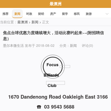
最澳洲
推荐
新闻
时政
财经
房产
留学
移民
旅游
当前位置：
最澳洲
新闻
正文
>
>
科技
职场
美食
文化
健康
活动
促销
焦点台球优惠力度继续增大，活动比赛约起来~~(附招聘信
息）
墨尔本微生活
发布于 2018-08-02
分类：
新闻
评论(0)
Focus
Billiards
Club
1670 Dandenong Road Oakleigh East 3166
☎️ 03 9543 5688