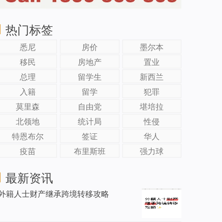
热门标签
悉尼
房价
墨尔本
移民
房地产
置业
总理
留学生
新西兰
入籍
留学
犯罪
莫里森
自由党
堪培拉
北领地
统计局
性侵
特恩布尔
签证
华人
疫苗
布里斯班
强力球
最新资讯
外籍人士财产继承跨境转移攻略