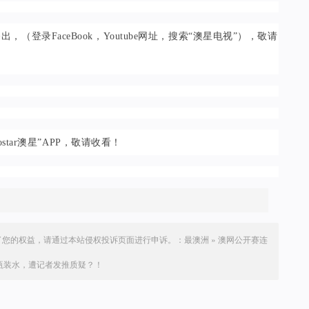
（登录FaceBook，Youtube网址，搜索“澳星电视”），敬请
tar澳星”APP，敬请收看！
了您的权益，请通过本站侵权投诉页面进行申诉。：
最澳洲
»
澳网公开赛连
瓶装水，遭记者发推质疑？！