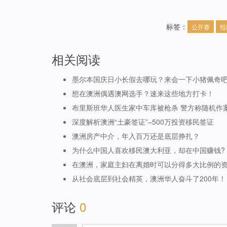
标签：
公开赛
抵
相关阅读
墨尔本国庆日小长假去哪玩？来会一下小猪佩奇
想在澳洲偶遇澳网选手？速来这些地方打卡！
布里斯班华人医生家中车库被枪杀 警方称随机作
深度解析澳洲“土豪签证”–500万投资移民签证
澳洲房产中介，年入百万还是底层挣扎？
为什么中国人喜欢移民澳大利亚，却在中国赚钱?
在澳洲，家庭主妇在离婚时可以分得多大比例的
从社会底层到社会精英，澳洲华人奋斗了200年！
评论
0