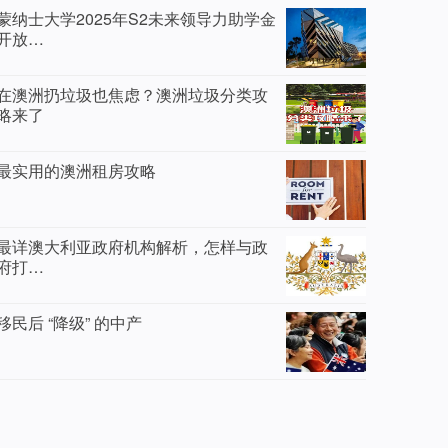
蒙纳士大学2025年S2未来领导力助学金
开放…
在澳洲扔垃圾也焦虑？澳洲垃圾分类攻
略来了
最实用的澳洲租房攻略
最详澳大利亚政府机构解析，怎样与政
府打…
移民后 “降级” 的中产