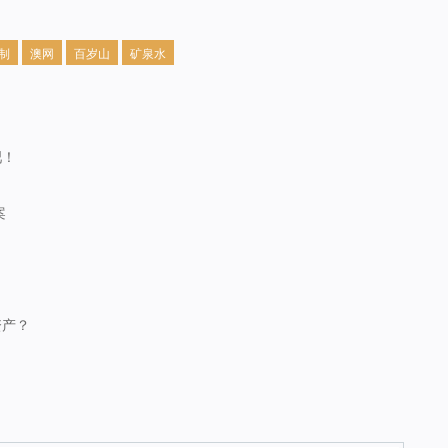
制
澳网
百岁山
矿泉水
吧！
案
资产？