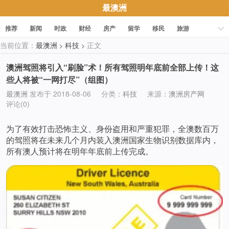
最澳洲
推荐
新闻
时政
财经
房产
留学
移民
旅游
当前位置：
最澳洲
科技
正文
>
>
科技
职场
美食
文化
健康
活动
促销
澳洲驾照将引入“刷脸”术！所有驾照明年底前全部上传！这
些人将被“一网打尽”（组图）
最澳洲
发布于 2018-08-06
分类：
科技
来源：
澳洲房产网
评论(0)
为了有效打击恐怖主义、身份盗用和严重犯罪，全澳数百万
的驾照将在未来几个月内装入澳洲国家生物识别数据库内，
所有澳人预计将在明年年底前上传完成。