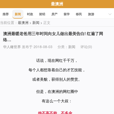
最澳洲
推荐
新闻
时政
财经
房产
留学
移民
旅游
当前位置：
最澳洲
新闻
正文
>
>
科技
职场
美食
文化
健康
活动
促销
澳洲最暖老爸用三年时间向女儿做出最美告白! 红遍了网
络…
华人瞰世界
发布于 2018-08-03
分类：
新闻
评论(0)
话说，现在网红千千万，
每个人都想靠着自己的才艺技能，
或者美貌，获得别人的赞赏。
但是，在澳洲的网红圈中
有这么一个大叔：
他不高不帅，不多金。