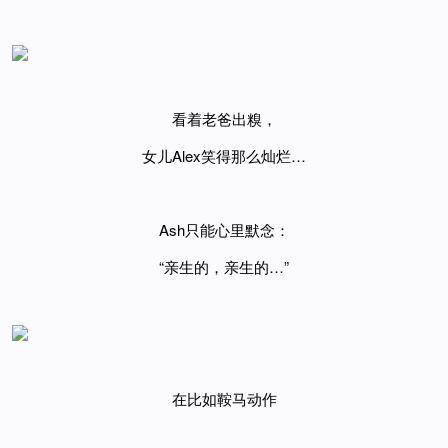
看着老爸出糗，
女儿
Alex笑得那么灿烂
…
Ash只能心里默念
：
“亲生的，亲生的…”
在比如鞍马动作