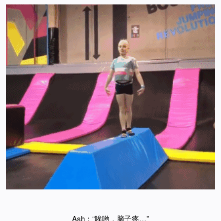
Ash：“唉哟，脑子疼…”