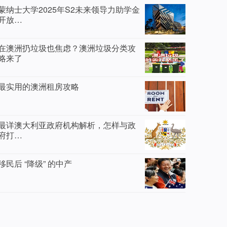
蒙纳士大学2025年S2未来领导力助学金
开放…
在澳洲扔垃圾也焦虑？澳洲垃圾分类攻
略来了
最实用的澳洲租房攻略
最详澳大利亚政府机构解析，怎样与政
府打…
移民后 “降级” 的中产