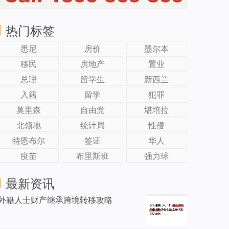
热门标签
悉尼
房价
墨尔本
移民
房地产
置业
总理
留学生
新西兰
入籍
留学
犯罪
莫里森
自由党
堪培拉
北领地
统计局
性侵
特恩布尔
签证
华人
疫苗
布里斯班
强力球
最新资讯
外籍人士财产继承跨境转移攻略