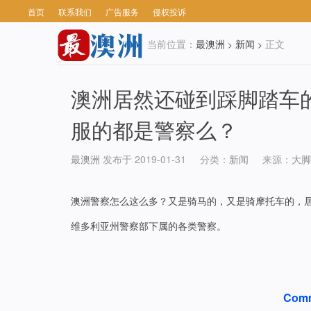
首页
联系我们
广告服务
侵权投诉
当前位置：
最澳洲
新闻
正文
>
>
澳洲居然还碰到踩脚踏车
服的都是警察么？
最澳洲
发布于 2019-01-31
分类：
新闻
来源：
大脚
澳洲警察怎么这么多？又是骑马的，又是骑摩托车的，
维多利亚州警察部下属的各类警察。
Comm