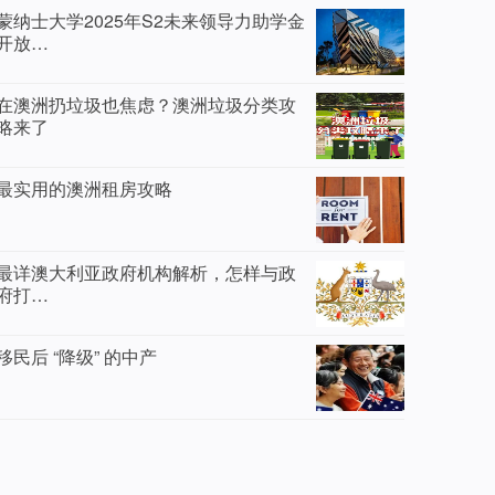
蒙纳士大学2025年S2未来领导力助学金
开放…
在澳洲扔垃圾也焦虑？澳洲垃圾分类攻
略来了
最实用的澳洲租房攻略
最详澳大利亚政府机构解析，怎样与政
府打…
移民后 “降级” 的中产