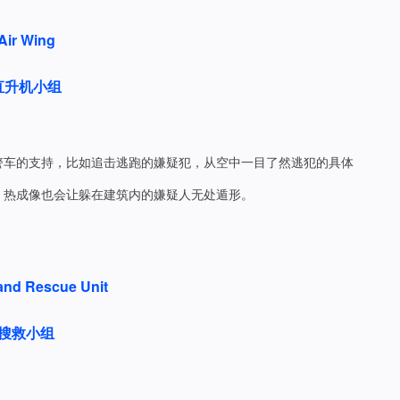
Air Wing
直升机小组
警车的支持，比如追击逃跑的嫌疑犯，从空中一目了然逃犯的具体
，热成像也会让躲在建筑内的嫌疑人无处遁形。
and Rescue Unit
搜救小组