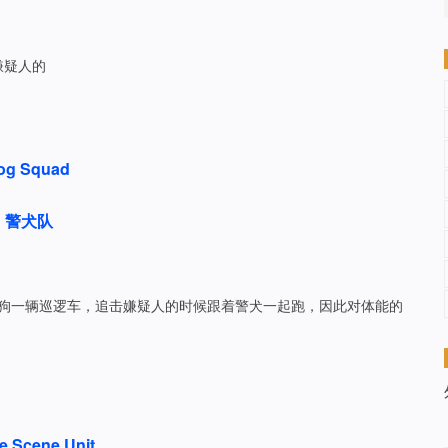
嫌疑人的
og Squad
警犬队
一狗一辆巡逻车，追击嫌疑人的时候跟着警犬一起跑，因此对体能的
e Scene Unit