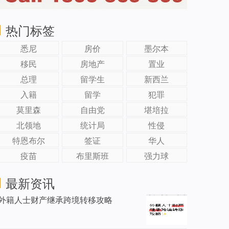
热门标签
悉尼
房价
墨尔本
移民
房地产
置业
总理
留学生
新西兰
入籍
留学
犯罪
莫里森
自由党
堪培拉
北领地
统计局
性侵
特恩布尔
签证
华人
疫苗
布里斯班
强力球
最新资讯
外籍人士财产继承跨境转移攻略