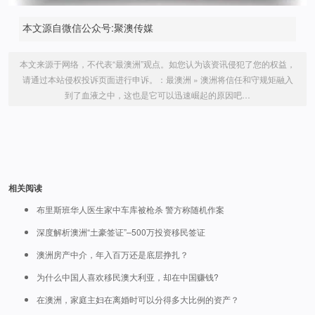
本文源自微信公众号:聚澳传媒
本文来源于网络，不代表“最澳洲”观点。如您认为该资讯侵犯了您的权益，
请通过本站侵权投诉页面进行申诉。：
最澳洲
»
澳洲将信任和守规矩融入
到了血液之中，这也是它可以迅速崛起的原因吧…
相关阅读
布里斯班华人医生家中车库被枪杀 警方称随机作案
深度解析澳洲“土豪签证”–500万投资移民签证
澳洲房产中介，年入百万还是底层挣扎？
为什么中国人喜欢移民澳大利亚，却在中国赚钱?
在澳洲，家庭主妇在离婚时可以分得多大比例的资产？