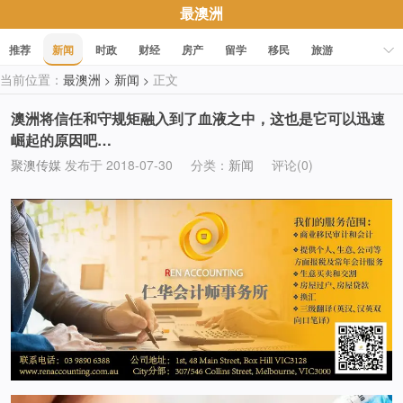
最澳洲
推荐
新闻
时政
财经
房产
留学
移民
旅游
当前位置：
最澳洲
新闻
正文
>
>
科技
职场
美食
文化
健康
活动
促销
澳洲将信任和守规矩融入到了血液之中，这也是它可以迅速
崛起的原因吧…
聚澳传媒
发布于 2018-07-30
分类：
新闻
评论(0)