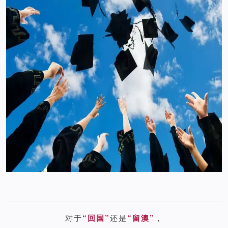
对于
“回国”
还是
“留澳”
，