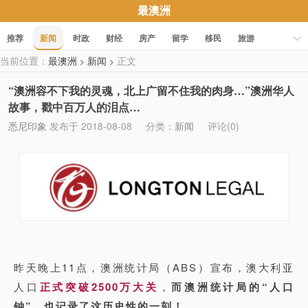
最澳洲
推荐
新闻
时政
财经
房产
留学
移民
旅游
当前位置：
最澳洲
新闻
正文
>
>
科技
职场
美食
文化
健康
活动
促销
“澳洲容不下我的灵魂，北上广留不住我的肉身…”澳洲华人
故事，戳中百万人的泪点…
悉尼印象
发布于 2018-08-08
分类：
新闻
评论(0)
昨天晚上11点，澳洲统计局（ABS）宣布，澳大利亚
人口
正式突破2500万大关
，
而澳洲统计局的“人口
钟”，也记录了这历史性的一刻！