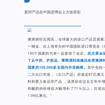
新州产品在中国进博会上大放异彩
澳洲财经见闻讯，全球最大的进口产品贸易展
一桶金。在上海举办的中国国际进口博览会（CIIE
130个国家的代表一起参加了会议。
此次展会
了从牛奶、护肤品、葡萄酒到保健品各类澳洲特色
国家的150,000多名国内外采购商。
其中包括
二大出口市场，（出口产品）价值近87亿澳
料和婴儿食品等产品 ，该类别在过去五年中增长
和酸奶的价格也大幅增长了71％以上，目前出
1.04亿澳元。”