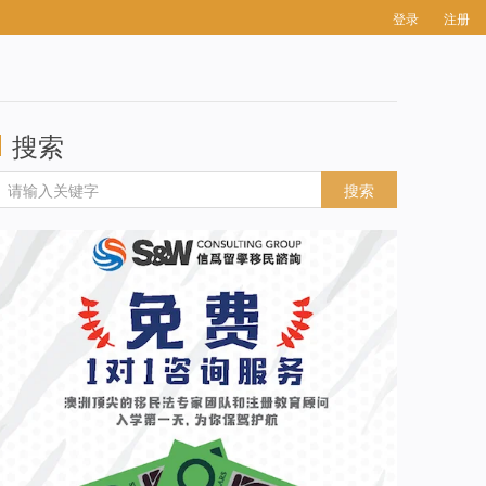
登录
注册
搜索