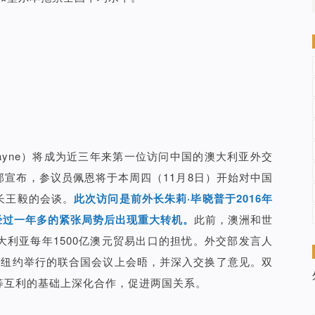
e Payne）将成为近三年来第一位访问中国的澳大利亚外交
宣布，参议员佩恩将于本周四（11月8日）开始对中国
长王毅的会谈。
此次访问是前外长朱莉·毕晓普于2016年
经过一年多的紧张局势后出现重大转机。
此前，澳洲和世
利亚每年1500亿澳元贸易出口的担忧。外交部发言人
在纽约举行的联合国会议上会晤，并深入交换了意见。双
等互利的基础上深化合作，促进两国关系。