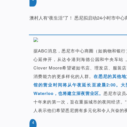
澳村人有“夜生活”了！ 悉尼拟启动24小时市中心
据ABC消息，悉尼市中心商圈（如购物和银行
心延伸开，从达令港到海德公园和中央车站 
Clover Moore希望诸如书店、理发店
消费能力的更多样化的人群。
在悉尼的其他地方，
馆的营业时间将从午夜延长至凌晨2:00。大型的市
Waterloo，也将建立深夜营业区。
悉尼市议员J
十年来的第一次，旨在重振城市的夜间经济。“超
人表示他们希望悉尼拥有多元化和令人兴奋的
4