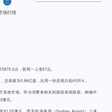
二
市场行情
875.2点，较周一上涨57点。
，交易量为3.86亿股，比周一的交易日低约35％。
于其他市场。而与消费者相关的股指表现较差。购物中
.93澳元。
.25澳元，悉尼机场集团（Sydney Airport）上涨