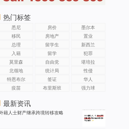
热门标签
悉尼
房价
墨尔本
移民
房地产
置业
总理
留学生
新西兰
入籍
留学
犯罪
莫里森
自由党
堪培拉
北领地
统计局
性侵
特恩布尔
签证
华人
疫苗
布里斯班
强力球
最新资讯
外籍人士财产继承跨境转移攻略