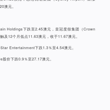
4.20澳元。
。
Holdings下跌至2.45澳元，皇冠度假集团（Crown
触及12个月低点11.63澳元，收于11.67澳元。
，Star Entertainment下跌1.3％至4.54澳元。
ure股价下跌0.9％至27.17澳元。