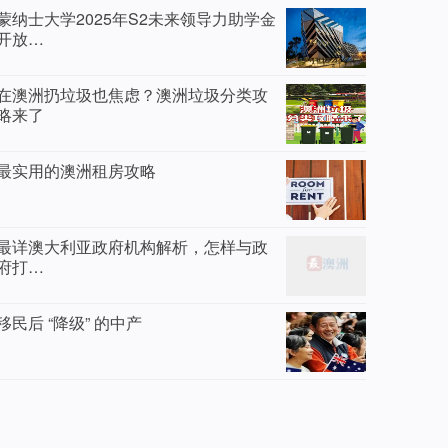
蒙纳士大学2025年S2未来领导力助学金
开放…
在澳洲扔垃圾也焦虑？澳洲垃圾分类攻
略来了
最实用的澳洲租房攻略
最详澳大利亚政府机构解析，怎样与政
府打…
移民后 “降级” 的中产