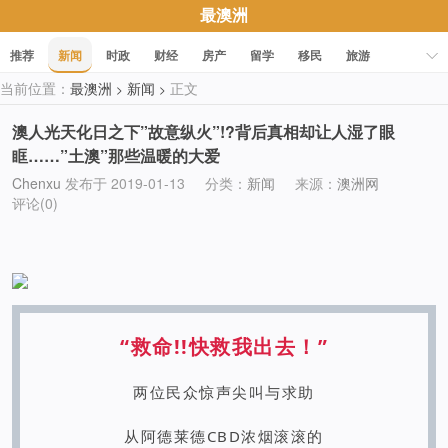
最澳洲
推荐
新闻
时政
财经
房产
留学
移民
旅游
当前位置：
最澳洲
新闻
正文
>
>
科技
职场
美食
文化
健康
活动
促销
澳人光天化日之下”故意纵火”!?背后真相却让人湿了眼
眶……”土澳”那些温暖的大爱
Chenxu
发布于 2019-01-13
分类：
新闻
来源：
澳洲网
评论(0)
“救命!!快救我出去！”
两位民众惊声尖叫与求助
从
阿德莱德CBD
浓烟滚滚的