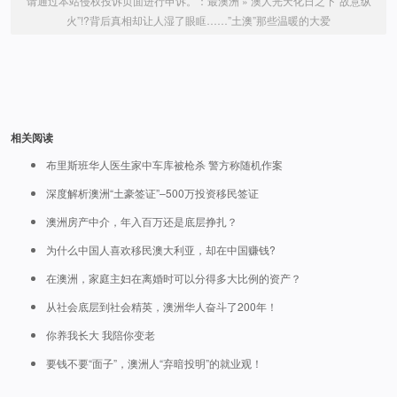
请通过本站侵权投诉页面进行申诉。：
最澳洲
»
澳人光天化日之下”故意纵
火”!?背后真相却让人湿了眼眶……”土澳”那些温暖的大爱
相关阅读
布里斯班华人医生家中车库被枪杀 警方称随机作案
深度解析澳洲“土豪签证”–500万投资移民签证
澳洲房产中介，年入百万还是底层挣扎？
为什么中国人喜欢移民澳大利亚，却在中国赚钱?
在澳洲，家庭主妇在离婚时可以分得多大比例的资产？
从社会底层到社会精英，澳洲华人奋斗了200年！
你养我长大 我陪你变老
要钱不要“面子”，澳洲人“弃暗投明”的就业观！