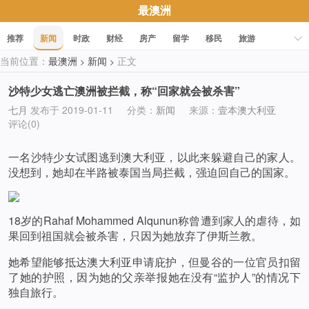
最澳洲
推荐
新闻
时政
财经
房产
留学
移民
旅游
当前位置：
最澳洲
新闻
正文
>
>
科技
职场
美食
文化
健康
活动
促销
沙特少女逃亡澳洲被拦截，称“回家就会被杀害”
七月
发布于 2019-01-11
分类：
新闻
来源：
壹本澳大利亚
评论(0)
一名沙特少女试图逃到澳大利亚，以此来躲避自己的家人。
没想到，她却在半路被泰国当局拦截，强迫回自己的国家。
18岁的Rahaf Mohammed Alqunun称曾遭到家人的虐待，如
果回到祖国就会被杀害，只因为她放弃了伊斯兰教。
她希望能够抵达澳大利亚申请庇护，但曼谷的一位官员扣留
了她的护照，因为她的父亲举报她在没有“监护人”的情况下
独自旅行。