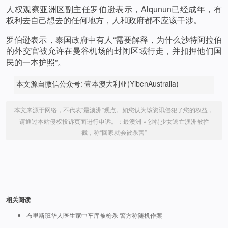
人权观察亚洲区副主任罗伯逊表示，Alqunun已经成年，有
权利去自己想去的任何地方，人和政府都不应该干涉。
罗伯逊表示，泰国政府中有人“需要解释，为什么沙特阿拉伯
的外交官被允许在曼谷机场的封闭区域行走，并扣押他们国
民的一本护照”。
本文源自微信公众号: 壹本澳大利亚(YibenAustralia)
本文来源于网络，不代表“最澳洲”观点。如您认为该资讯侵犯了您的权益，
请通过本站侵权投诉页面进行申诉。：
最澳洲
»
沙特少女逃亡澳洲被拦
截，称“回家就会被杀害”
相关阅读
布里斯班华人医生家中车库被枪杀 警方称随机作案