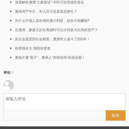
深度解析澳洲“土豪签证”–500万投资移民签证
澳洲房产中介，年入百万还是底层挣扎？
为什么中国人喜欢移民澳大利亚，却在中国赚钱?
在澳洲，家庭主妇在离婚时可以分得多大比例的资产？
从社会底层到社会精英，澳洲华人奋斗了200年！
你养我长大 我陪你变老
要钱不要“面子”，澳洲人“弃暗投明”的就业观！
评论
0
发布