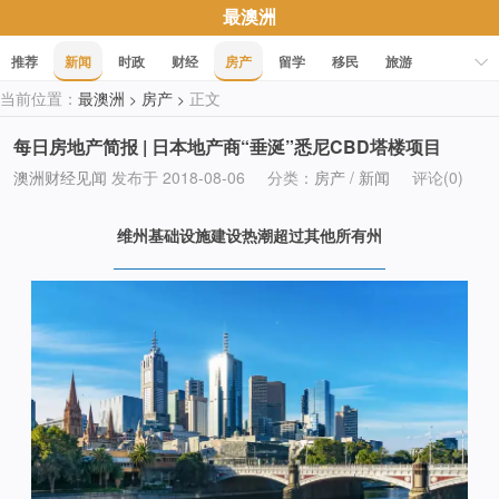
最澳洲
推荐
新闻
时政
财经
房产
留学
移民
旅游
当前位置：
最澳洲
房产
正文
>
>
科技
职场
美食
文化
健康
活动
促销
每日房地产简报 | 日本地产商“垂涎”悉尼CBD塔楼项目
澳洲财经见闻
发布于 2018-08-06
分类：
房产
/
新闻
评论(0)
维州基础设施建设热潮超过其他所有州