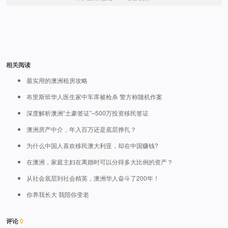
相关阅读
最实用的澳洲租房攻略
布里斯班华人医生家中车库被枪杀 警方称随机作案
深度解析澳洲“土豪签证”–500万投资移民签证
澳洲房产中介，年入百万还是底层挣扎？
为什么中国人喜欢移民澳大利亚，却在中国赚钱?
在澳洲，家庭主妇在离婚时可以分得多大比例的资产？
从社会底层到社会精英，澳洲华人奋斗了200年！
你养我长大 我陪你变老
评论
0