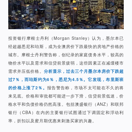
投资银行摩根士丹利（Morgan Stanley）认为，墨尔本已
经超越悉尼和珀斯，成为全澳房价下跌最快的房地产价格的
城市。摩根士丹利警告称，创纪录的家庭债务水平，较高的
物价水平以及需求和信贷前景疲弱，这些因素正在减缓楼市
需求并压低价格。
分析显示，过去三个月墨尔本房价下跌超
过7％，而珀斯约为6％，悉尼为4.5％。它发现，布里斯班
的价格上涨了2％。
报告警告称，市场不太可能在不久的将
来见底。价格和审批都可能进一步下滑，信贷前景低迷，价
格水平和负债价格仍然高涨。包括澳盛银行（ANZ）和联邦
银行（CBA）在内的主要银行试图通过下调固定和浮动利
率，折扣以及蜜月期优惠来刺激买家的兴趣。