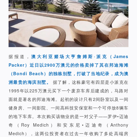
据报道，
澳大利亚赌场大亨詹姆斯·派克（James
Packer）近日以2900万澳元的价格卖掉了其在邦迪海滩
（Bondi Beach）的独栋别墅，打破了当地纪录，成为澳
洲最贵的海滨别墅。
据了解，这栋豪宅有四层是小派克在
1995年以225万澳元买下一个废弃车库后建成的，马路对
面就是著名的邦迪海滩。起初的设计只有2间卧室以及一间
健身房、一间影院、一间高科技安保室和一个可停放8辆车
的地下车库。本次购买该物业的是一对父子——罗伊•迈迪
奇（Roy Medich）和安东尼•迈迪奇（Anthony
Medich），这两位投资者在过去一年收购了多处高端房