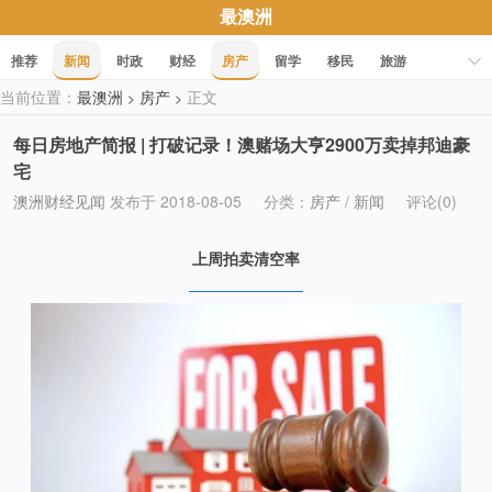
最澳洲
推荐
新闻
时政
财经
房产
留学
移民
旅游
当前位置：
最澳洲
房产
正文
>
>
科技
职场
美食
文化
健康
活动
促销
每日房地产简报 | 打破记录！澳赌场大亨2900万卖掉邦迪豪
宅
澳洲财经见闻
发布于 2018-08-05
分类：
房产
/
新闻
评论(0)
上周拍卖清空率