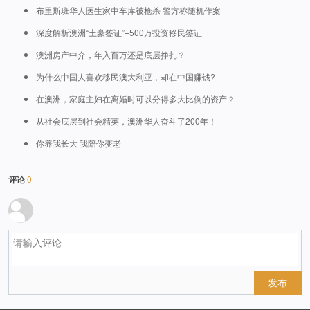
布里斯班华人医生家中车库被枪杀 警方称随机作案
深度解析澳洲“土豪签证”–500万投资移民签证
澳洲房产中介，年入百万还是底层挣扎？
为什么中国人喜欢移民澳大利亚，却在中国赚钱?
在澳洲，家庭主妇在离婚时可以分得多大比例的资产？
从社会底层到社会精英，澳洲华人奋斗了200年！
你养我长大 我陪你变老
评论
0
发布