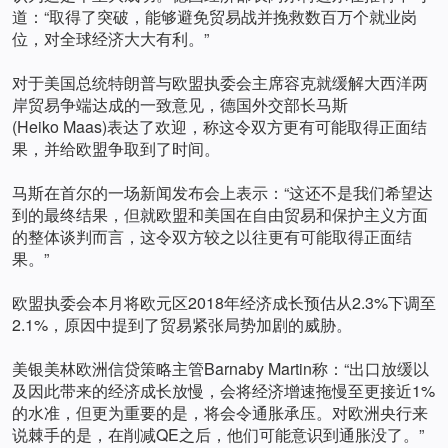
道：“取得了突破，能够避免贸易战并挽救数百万个就业岗
位，对全球经济大大有利。”
对于美国总统特朗普与欧盟执委会主席容克就缓解大西洋两
岸贸易争端达成的一致意见，德国外交部长马斯
(Heiko Maas)表达了欢迎，称这令双方更有可能取得正面结
果，并给欧盟争取到了时间。
马斯在首尔的一场新闻发布会上表示：“这还不是我们希望达
到的最终结果，但就欧盟和美国在自由贸易和保护主义方面
的整体谈判而言，这令双方较之以往更有可能取得正面结
果。”
欧盟执委会本月将欧元区2018年经济成长预估从2.3%下调至
2.1%，原因中提到了贸易紧张局势加剧的威胁。
美银美林欧洲信贷策略主管Barnaby Martin称：“出口放缓以
及因此带来的经济成长放慢，会将经济增速拖慢至更接近1%
的水准，但更为重要的是，将会令通胀承压。对欧洲央行来
说棘手的是，在削减QE之后，他们可能意识到通胀没了。”