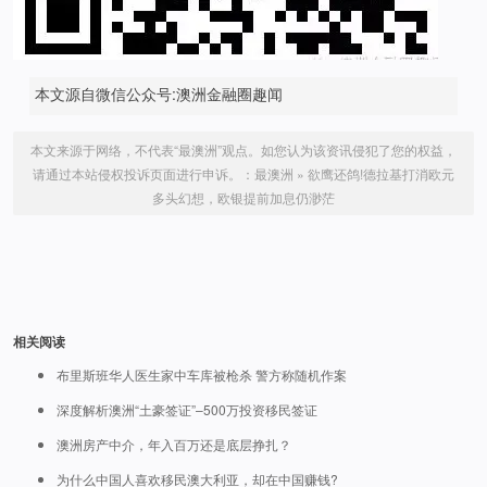
本文源自微信公众号:澳洲金融圈趣闻
本文来源于网络，不代表“最澳洲”观点。如您认为该资讯侵犯了您的权益，
请通过本站侵权投诉页面进行申诉。：
最澳洲
»
欲鹰还鸽!德拉基打消欧元
多头幻想，欧银提前加息仍渺茫
相关阅读
布里斯班华人医生家中车库被枪杀 警方称随机作案
深度解析澳洲“土豪签证”–500万投资移民签证
澳洲房产中介，年入百万还是底层挣扎？
为什么中国人喜欢移民澳大利亚，却在中国赚钱?