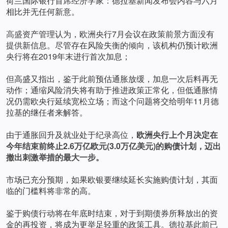
荷兰国际银行首席经济学家：德拉基新闻发布会内容与六月
相比并无任何新意。
高盛
资产管理认为，欧洲央行7月会议在政策前景方面没有
提供新信息。尽管存在风险失衡的倾向，该机构仍预计欧洲
央行将在2019年末进行首次加息；
但高盛又指出，鉴于此前预估通胀放缓，加息一次后料再无
动作；通缩风险消失将有助于推进政策正常化，但低通胀情
况仍需欧央行延续宽松立场；而这个问题将交给明年11月德
拉基的继任者来解答。
由于通胀回升及就业处于纪录高位，
欧洲央行上个月决定在
今年结束前终止2.6万亿欧元(3.0万亿美元)的购债计划，迈出
撤出刺激举措的最大一步。
市场已充分预期，如果欧银要继续延长实施购债计划，其面
临的门槛料将非常的高。
鉴于购债行动将在年底时结束，对于到期债券所释放出的资
金的再投资，将成为更举足轻重的政策工具。德拉基此前已