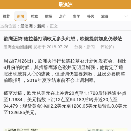
最澳洲
推荐
新闻
时政
财经
房产
留学
移民
旅游
当前位置：
最澳洲
新闻
正文
>
>
科技
职场
美食
文化
健康
活动
促销
欲鹰还鸽!德拉基打消欧元多头幻想，欧银提前加息仍渺茫
澳洲金融圈趣闻
发布于 2018-07-26
分类：
新闻
评论(0)
周四(7月26日)，
欧洲央行
行长德拉基召开新闻发布会。相比
6月份的时候，其措辞鹰派色彩并无明显增强，他肯定了通
胀出现鼓舞人心的迹象，但强调仍需要刺激，且没必要调整
前瞻指引，2019年夏季结束前不会上调利率。
截至发稿，
欧元
兑
美元
在上冲近20点至1.1728后转跌逾44点
至1.1684；
美元指数
下沉12点至94.182后转升近30点至
94.479；
现货黄金
冲高2.2美元至1230.65美元后转跌3.8美元
至1226.85美元。