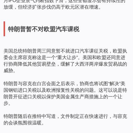
月IFO企业景气判断指数下滑，这些全都显示会有持续性的
放缓，但经济扩张步伐仍高于欧元区潜在增速。
特朗普暂不对欧盟汽车课税
美国
总统特朗普周三同意暂不就进口汽车课征关税，欧盟执
委会主席容克称这是一个“重大让步”。美国和欧盟还同意进
行协商降低其他贸易壁垒，缓解了大西洋两岸爆发贸易战的
威胁。
特朗普与容克在
白宫
会面之后表示，协商也将试图“解决”美
国钢铝进口关税以及欧洲报复性关税的问题。这可以说是特
朗普开征进口关税以保护美国金属生产商措施上的一个让
步。
特朗普随后在推特中写道，文件制定正在快速进行，与容克
的会谈氛围很温暖。