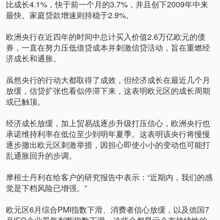
比成长4.1%，快于前一个月的3.7%，并且创下2009年中来
最快。家庭贷款增速则持稳于2.9%。
欧洲央行在近四年的时间中总计买入价值2.6万亿欧元的债
券，一直在努力压低借贷成本并刺激信贷活动，旨在重燃经
济成长和通胀。
虽然央行的行动大都取得了成效，但经济成长在最近几个月
放缓，信贷扩张也看似停滞下来，这表明欧元区的成长周期
或已触顶。
经济成长放缓，加上贸易战逐步升级打压信心，欧洲央行也
承诺维持利率在低位至少到明年夏季。这表明该央行将慢慢
逐步撤出欧元区刺激举措，因担心即使小小的变动也可能打
乱通胀回升的步调。
摩根士丹利
在给客户的研究报告中表示：“近期内，我们的感
觉是下档风险已增强。”
欧元区6月综合PMI指数下滑、消费者信心放缓，以及
德国
7