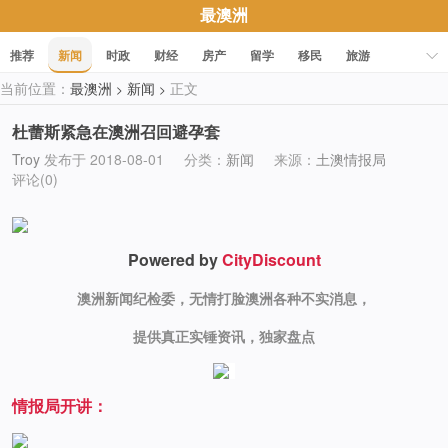
最澳洲
推荐
新闻
时政
财经
房产
留学
移民
旅游
当前位置：
最澳洲
新闻
正文
>
>
科技
职场
美食
文化
健康
活动
促销
杜蕾斯紧急在澳洲召回避孕套
Troy
发布于 2018-08-01
分类：
新闻
来源：
土澳情报局
评论(0)
Powered by
CityDiscount
澳洲新闻纪检委，无情打脸澳洲各种不实消息，
提供真正实锤资讯，独家盘点
情报局开讲：