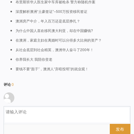
布里斯班华人医生家中车库被枪杀 警方称随机作案
深度解析澳洲“土豪签证”–500万投资移民签证
澳洲房产中介，年入百万还是底层挣扎？
为什么中国人喜欢移民澳大利亚，却在中国赚钱?
在澳洲，家庭主妇在离婚时可以分得多大比例的资产？
从社会底层到社会精英，澳洲华人奋斗了200年！
你养我长大 我陪你变老
要钱不要“面子”，澳洲人“弃暗投明”的就业观！
评论
0
发布