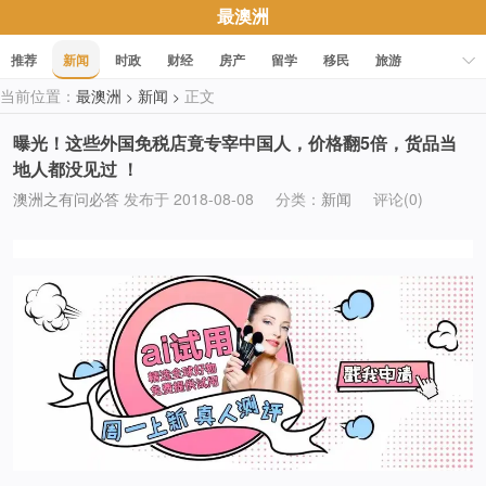
最澳洲
推荐
新闻
时政
财经
房产
留学
移民
旅游
当前位置：
最澳洲
新闻
正文
>
>
科技
职场
美食
文化
健康
活动
促销
曝光！这些外国免税店竟专宰中国人，价格翻5倍，货品当
地人都没见过 ！
澳洲之有问必答
发布于 2018-08-08
分类：
新闻
评论(0)