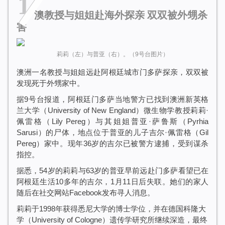
1
澳教授与姐姐赴海外探亲 双双被外甥杀
害
莉莉（左）与普亚（右）。（9号台图片）
澳洲一名教授与姐姐远赴阿根廷城市门多萨探亲，双双被
发现死于外甥家中。
据9号台报道，阿根廷门多萨当地警方已找到澳洲新英格
兰大学（University of New England）微生物学教授莉莉·
佩雷格（Lily Pereg）与其姐姐普亚·萨鲁斯（Pyrhia
Sarusi）的尸体，地点位于普亚的儿子吉尔·佩雷格（Gil
Pereg）家中。现年36岁的吉尔已被警方逮捕，受到谋杀
指控。
据悉，54岁的莉莉与63岁的普亚早前远赴门多萨看望已在
阿根廷生活10多年的吉尔，1月11日后失联。她们的家人
随后在社
交网站Facebook发布寻人消息。
莉莉于1998年获得悉尼大学的博士学位，并在德国科隆大
学（University of Cologne）遗传学研究所继续深造，最终