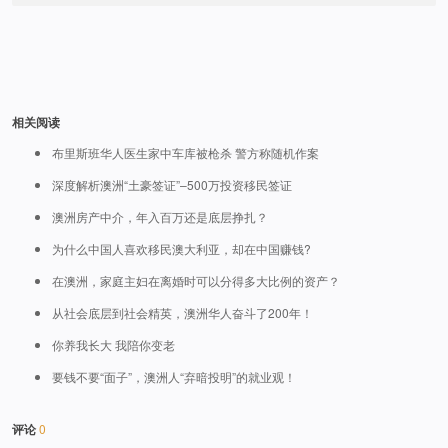
相关阅读
布里斯班华人医生家中车库被枪杀 警方称随机作案
深度解析澳洲“土豪签证”–500万投资移民签证
澳洲房产中介，年入百万还是底层挣扎？
为什么中国人喜欢移民澳大利亚，却在中国赚钱?
在澳洲，家庭主妇在离婚时可以分得多大比例的资产？
从社会底层到社会精英，澳洲华人奋斗了200年！
你养我长大 我陪你变老
要钱不要“面子”，澳洲人“弃暗投明”的就业观！
评论
0