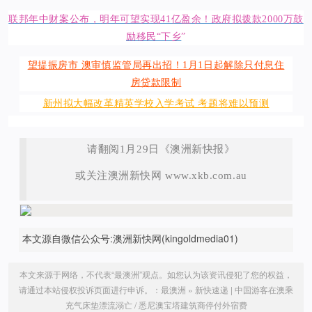
联邦年中财案公布，明年可望实现41亿盈余！政府拟拨款2000万鼓
励移民“下乡
”
望提振房市 澳审慎监管局再出招！1月1日起解除只付息住
房贷款限制
新州拟大幅改革精英学校入学考试 考题将难以预测
请翻阅1月29日《澳洲新快报》
或关注澳洲新快网 www.xkb.com.au
本文源自微信公众号:澳洲新快网(kingoldmedia01)
本文来源于网络，不代表“最澳洲”观点。如您认为该资讯侵犯了您的权益，
请通过本站侵权投诉页面进行申诉。：
最澳洲
»
新快速递 | 中国游客在澳乘
充气床垫漂流溺亡 / 悉尼澳宝塔建筑商停付外宿费