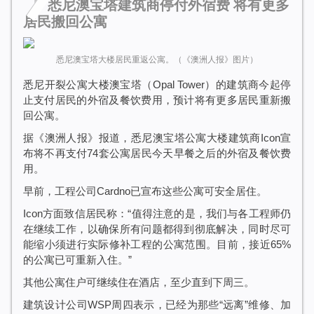
悉尼澳宝塔建筑商停付外宿费
将有更多
居民搬回公寓
悉尼澳宝塔大楼居民重返公寓。（《澳洲人报》图片）
悉尼开裂公寓大楼澳宝塔（Opal Tower）的建筑商今起停
止支付居民的外宿及餐饮费用，预计将有更多居民重新搬
回公寓。
据《澳洲人报》报道，悉尼澳宝塔公寓大楼建筑商Icon宣
布将不再支付74套公寓居民今天早餐之后的外宿及餐饮费
用。
早前，工程公司Cardno已宣布这些公寓可安全居住。
Icon方面致信居民称：“值得注意的是，我们与各工程师仍
在继续工作，以确保所有问题都得到彻底解决，同时尽可
能缩小须进行实际修补工程的公寓范围。目前，接近65%
的公寓已可重新入住。”
其他公寓住户可继续住在酒店，至少直到下周三。
建筑设计公司WSP周四表示，已经为那些“远离”维修、加