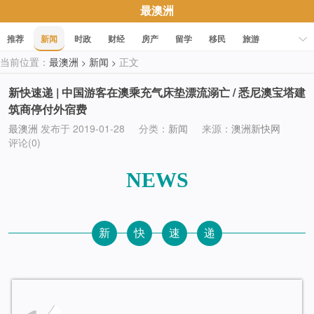
最澳洲
推荐
新闻
时政
财经
房产
留学
移民
旅游
当前位置：
最澳洲
新闻
正文
>
>
科技
职场
美食
文化
健康
活动
促销
新快速递 | 中国游客在澳乘充气床垫漂流溺亡 / 悉尼澳宝塔建
筑商停付外宿费
最澳洲
发布于 2019-01-28
分类：
新闻
来源：
澳洲新快网
评论(0)
NEWS
新
快
速
递