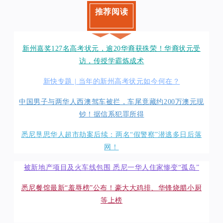
推荐阅读
新州嘉奖127名高考状元，逾20华裔获殊荣！华裔状元受
访，传授学霸炼成术
新快专题 | 当年的新州高考状元如今何在？
中国男子与两华人西澳驾车被拦，车尾竟藏约200万澳元现
钞！据信系犯罪所得
悉尼垦思华人超市劫案后续：两名“假警察”潜逃多日后落
网！
被新地产项目及火车线包围 悉尼一华人住家惨变“孤岛”
悉尼餐馆最新“羞辱榜”公布！豪大大鸡排、华锋烧腊小厨
等上榜