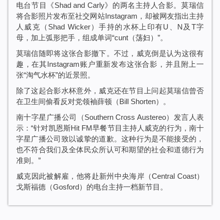
电台节目《Shad and Carly》的两名主持人合影。莫瑞信
将合影照片发布至社交网站Instagram，却被网友指出主持
人威克（Shad Wicker）手持的水杯上印有U、N及T字
母，加上弧形把手，组成单词“cunt（荡妇）”。
莫瑞信随即将这张合影撤下。不过，威克倒是认为这很有
趣，在其Instagram账户重新发布这张合影，并且附上一
张“淘气水杯”的近景照。
除了这起合影水杯意外，威克还在节目上问起莫瑞信曾否
在卫生间偷看反对党领袖薛顿（Bill Shorten）。
南十字星广播公司（Southern Cross Austereo）发言人表
示：“针对凯恩斯Hit FM早餐节目主持人威克的行为，南十
字星广播公司致以诚挚的道歉。这种行为是不能接受的，
也不符合我们及全体民众所认可和期望的社会和道德行为
准则。”
威克因此被解雇，他将赴新州中央海岸（Central Coast）
戈斯福德（Gosford）的电台主持一档新节目。