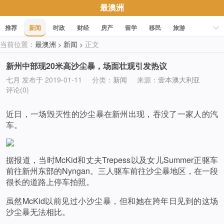
最澳洲
推荐
新闻
时政
财经
房产
留学
移民
旅游
当前位置：
最澳洲
新闻
正文
>
>
科技
职场
美食
文化
健康
活动
促销
新州中部现20米高沙尘暴，场面壮观引发热议
七月
发布于 2019-01-11
分类：
新闻
来源：
壹本澳大利亚
评论(0)
近日，一场毁灭性的沙尘暴在新州出现，吞没了一家人的汽
车。
据报道，当时McKid和丈夫Trepess以及女儿Summer正驱车
前往新州东部的Nyngan。三人驱车前往沙尘暴地区，在一段
很长的道路上停车拍照。
虽然McKid以前见过小沙尘暴，但和她在跨年日见到的这场
沙尘暴无法相比。