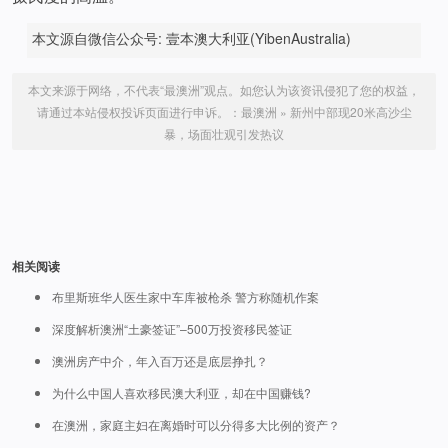
本文源自微信公众号: 壹本澳大利亚(YibenAustralia)
本文来源于网络，不代表“最澳洲”观点。如您认为该资讯侵犯了您的权益，
请通过本站侵权投诉页面进行申诉。：
最澳洲
»
新州中部现20米高沙尘
暴，场面壮观引发热议
相关阅读
布里斯班华人医生家中车库被枪杀 警方称随机作案
深度解析澳洲“土豪签证”–500万投资移民签证
澳洲房产中介，年入百万还是底层挣扎？
为什么中国人喜欢移民澳大利亚，却在中国赚钱?
在澳洲，家庭主妇在离婚时可以分得多大比例的资产？