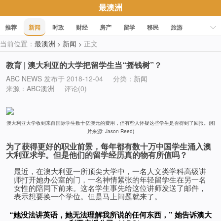
最澳洲
推荐
新闻
时政
财经
房产
留学
移民
旅游
当前位置：
最澳洲
新闻
正文
>
>
科技
职场
美食
文化
健康
活动
促销
教育 | 澳大利亚的大学把留学生当“摇钱树”？
ABC NEWS
发布于 2018-12-04
分类：
新闻
来源：
ABC澳洲
评论(0)
澳大利亚大学收到来自国际学生数十亿澳元的费用，但有些人怀疑这些学生是否得到了回报。(图
片来源: Jason Reed)
为了获得更好的职业前景，每年都有数十万中国学生涌入澳
大利亚求学。但是他们的留学经历真的物有所值吗？
最近，在澳大利亚一所顶尖大学中，一名人文类学科高级讲
师打开她办公室的门，一名神情紧张的年轻留学生在另一名
女性的陪同下前来。这名学生事先给这位讲师发送了邮件，
表示想要换一个学位。但是马上问题就来了。
“她没法讲英语，她无法理解我所说的任何东西，” 她告诉澳大