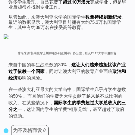
许多学生发现，自己花费了
超过10万澳元
完成学业，但是毕
业后却很难找到专业工作。
尽管如此，来澳大利亚求学的国际学生
数量持续刷新纪录
。
最近的数据显示，澳大利亚目前拥有大约75.3万名国际学
生，其中有约38万名在接受高等教育。
排名来源:新南威尔士州和维多利亚州审计办公室，以及2017大学年度报告
来自中国的学生占总数的30%，
这让人们越来越担忧该产业
过于依赖一个国家
，同时让澳大利亚的教育产业面临
政治和
经济
影
响的风险。
在一些澳大利亚最大的大学当中，国际学生几乎占学生总数
的50%， 而且他们的学费为大学贡献了越来越不成比例的
收入。在某些情况下，
国际学生的学费超过大学总收入的三
分之一
，这让国内学生的学费“相形见绌”，甚至超过了政府
的资助。
为不及格而设立