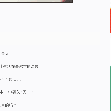
最近，
让生活在墨尔本的居民
惶不可终日…
本CBD要关5天？！
是真的吗？！