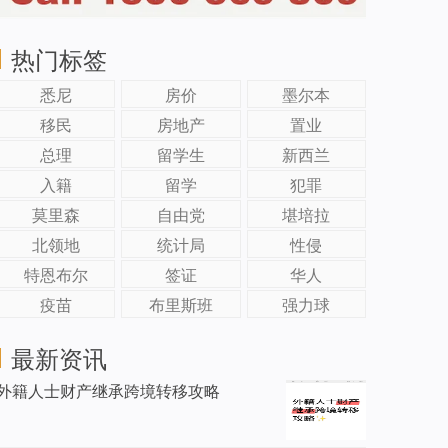
热门标签
悉尼
房价
墨尔本
移民
房地产
置业
总理
留学生
新西兰
入籍
留学
犯罪
莫里森
自由党
堪培拉
北领地
统计局
性侵
特恩布尔
签证
华人
疫苗
布里斯班
强力球
最新资讯
外籍人士财产继承跨境转移攻略