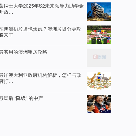
蒙纳士大学2025年S2未来领导力助学金
开放…
在澳洲扔垃圾也焦虑？澳洲垃圾分类攻
略来了
最实用的澳洲租房攻略
最详澳大利亚政府机构解析，怎样与政
府打…
移民后 “降级” 的中产