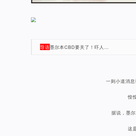
导语
墨尔本CBD要关了！吓人…
一则小道消息
惶
据说，墨尔
这