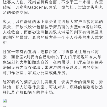
让客人入住。花岗岩厨房台面，不少于三个水槽，内置
砧板，刀座和Gaggenau蒸笼，燃气灶，过滤龙头和充
足的储物空间。
客人可以在舒适的床上享受通过四扇大窗户欣赏河流的
美景。开放式设计包括位于床后面的大型spa浴缸和双
人梳妆台，而磨砂玻璃框架双人淋浴间则享有河流及其
他地区的景致。套房的后方是一个令人羡慕的步入式衣
柜。
卧室一带有内置墙，连接浴室，可直接通往阳台和河
景，而卧室2则拥有自己独特的下方门厅景观和令人印
象深刻的大型旧酿造容器，夜间照明。门厅左侧的额外
房间设有内置存储墙，带淋浴的浴室以及足够的空间，
可用作卧室，家庭办公室或健身房。
这家着名的酒店提供礼宾服务，设备齐全的健身房，游
泳池，私人访客休息室，可视对讲，底楼的精致餐饮选
择以及存放四辆车的停车场。