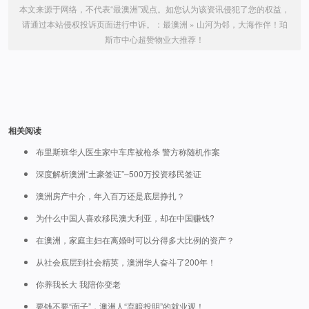
本文来源于网络，不代表“最澳洲”观点。如您认为该资讯侵犯了您的权益，
请通过本站侵权投诉页面进行申诉。：
最澳洲
»
山河为邻，大海作伴！珀
斯市中心超赞物业大推荐！
相关阅读
布里斯班华人医生家中车库被枪杀 警方称随机作案
深度解析澳洲“土豪签证”–500万投资移民签证
澳洲房产中介，年入百万还是底层挣扎？
为什么中国人喜欢移民澳大利亚，却在中国赚钱?
在澳洲，家庭主妇在离婚时可以分得多大比例的资产？
从社会底层到社会精英，澳洲华人奋斗了200年！
你养我长大 我陪你变老
要钱不要“面子”，澳洲人“弃暗投明”的就业观！