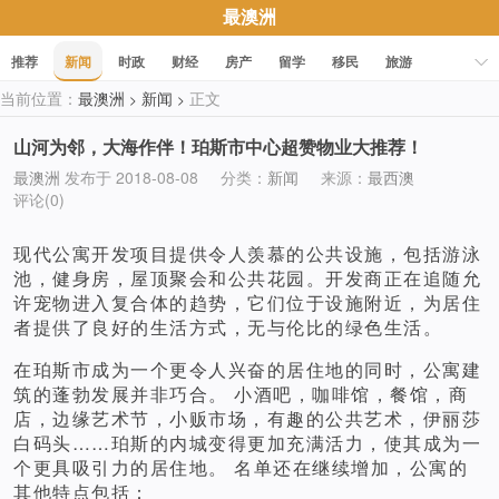
最澳洲
推荐
新闻
时政
财经
房产
留学
移民
旅游
当前位置：
最澳洲
新闻
正文
>
>
科技
职场
美食
文化
健康
活动
促销
山河为邻，大海作伴！珀斯市中心超赞物业大推荐！
最澳洲
发布于 2018-08-08
分类：
新闻
来源：
最西澳
评论(0)
现代公寓开发项目提供令人羡慕的公共设施，包括游泳
池，健身房，屋顶聚会和公共花园。开发商正在追随允
许宠物进入复合体的趋势，它们位于设施附近，为居住
者提供了良好的生活方式，无与伦比的绿色生活。
在珀斯市成为一个更令人兴奋的居住地的同时，公寓建
筑的蓬勃发展并非巧合。 小酒吧，咖啡馆，餐馆，商
店，边缘艺术节，小贩市场，有趣的公共艺术，伊丽莎
白码头……珀斯的内城变得更加充满活力，使其成为一
个更具吸引力的居住地。 名单还在继续增加，公寓的
其他特点包括：