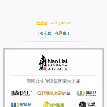
微悉尼· WeSydney
疯
有态度，有
度
|
|