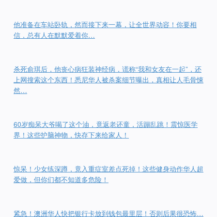
他准备在车站卧轨，然而接下来一幕，让全世界动容！你要相
信，总有人在默默爱着你…
杀死俞琪后，他丧心病狂装神经病，谎称“我和女友在一起”，还
上网搜索这个东西！悉尼华人被杀案细节曝出，真相让人毛骨悚
然…
60岁痴呆大爷喝了这个油，竟返老还童，活蹦乱跳！震惊医学
界！这些护脑神物，快存下来给家人！
惊呆！少女练深蹲，竟入重症室差点死掉！这些健身动作华人超
爱做，但你们都不知道多危险！
紧急！澳洲华人快把银行卡放到钱包最里层！否则后果很恐怖…