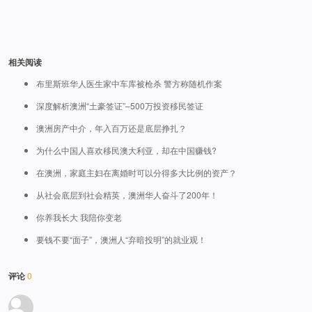
相关阅读
布里斯班华人医生家中车库被枪杀 警方称随机作案
深度解析澳洲“土豪签证”–500万投资移民签证
澳洲房产中介，年入百万还是底层挣扎？
为什么中国人喜欢移民澳大利亚，却在中国赚钱?
在澳洲，家庭主妇在离婚时可以分得多大比例的资产？
从社会底层到社会精英，澳洲华人奋斗了200年！
你养我长大 我陪你变老
要钱不要“面子”，澳洲人“弃暗投明”的就业观！
评论
0