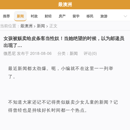
最澳洲
推荐
新闻
时政
财经
房产
留学
移民
旅游
当前位置：
最澳洲
新闻
正文
>
>
科技
职场
美食
文化
健康
活动
促销
女孩被贩卖给皮条客当性奴！当她绝望的时候，以为邮递员
出现了…
微悉尼
发布于 2018-08-06
分类：
新闻
评论(0)
最近新闻都太劲爆。呃，小编就不在这里一一列举
了。
不知道大家还记不记得类似贩卖少女儿童的新闻？
记
得曾经也是持续好长时间都一个热点。