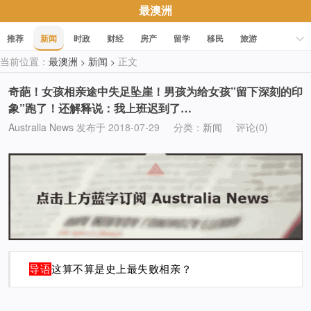
最澳洲
推荐
新闻
时政
财经
房产
留学
移民
旅游
当前位置：
最澳洲
新闻
正文
>
>
科技
职场
美食
文化
健康
活动
促销
奇葩！女孩相亲途中失足坠崖！男孩为给女孩”留下深刻的印
象”跑了！还解释说：我上班迟到了…
Australia News
发布于 2018-07-29
分类：
新闻
评论(0)
导语
这算不算是史上最失败相亲？