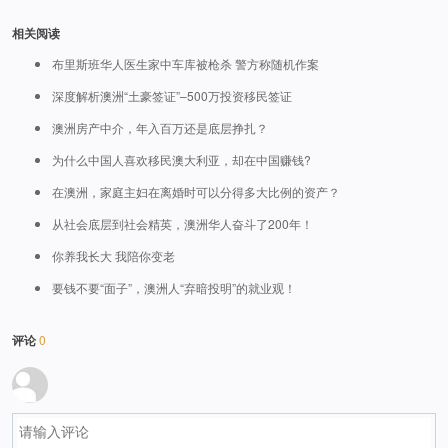
相关阅读
布里斯班华人医生家中车库被枪杀 警方称随机作案
深度解析澳洲“土豪签证”–500万投资移民签证
澳洲房产中介，年入百万还是底层挣扎？
为什么中国人喜欢移民澳大利亚，却在中国赚钱?
在澳洲，家庭主妇在离婚时可以分得多大比例的资产？
从社会底层到社会精英，澳洲华人奋斗了200年！
你养我长大 我陪你变老
要钱不要“面子”，澳洲人“弃暗投明”的就业观！
评论
0