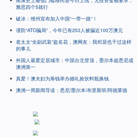
南澳史上最低门槛移民签今日上线，无投资金额要求，
雅思四个5就行
破冰：维州宣布加入中国“一带一路”！
谨防“ATO骗局”，今年已有253人被骗近100万澳元
老太太“全副武装”盗名花，澳网友：我邻居也干过这样
的事儿
外国人最爱定居城市：中国台北登顶，墨尔本超悉尼成
澳洲第一
真爱！澳夫妇为筹钱举办婚礼捡饮料瓶换钱
澳洲一周新闻导读：悉尼/墨尔本/布里斯班/阿德莱德