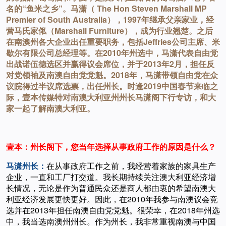
名的“鱼米之乡”。马潇（ The Hon Steven Marshall MP
Premier of South Australia），1997年继承父亲家业，经
营马氏家俬（Marshall Furniture），成为行业翘楚。之后
在南澳州各大企业出任重要职务，包括Jeffries公司主席、米
歇尔有限公司总经理等。在2010年州选中，马潇代表自由党
出战诺伍德选区并赢得议会席位，并于2013年2月，担任反
对党领袖及南澳自由党党魁。2018年，马潇带领自由党在众
议院得过半议席选票，出任州长。时逢2019中国春节来临之
际，壹本传媒特对南澳大利亚州州长马潇阁下行专访，和大
家一起了解南澳大利亚。
壹本：州长阁下，您当年选择从事政府工作的原因是什么？
马潇州长：
在从事政府工作之前，我经营着家族的家具生产
企业，一直和工厂打交道。我长期持续关注澳大利亚经济增
长情况，无论是作为普通民众还是商人都由衷的希望南澳大
利亚经济发展更快更好。因此，在2010年我参与南澳议会竞
选并在2013年担任南澳自由党党魁。很荣幸，在2018年州选
中，我当选南澳州州长。作为州长，我非常重视南澳与中国