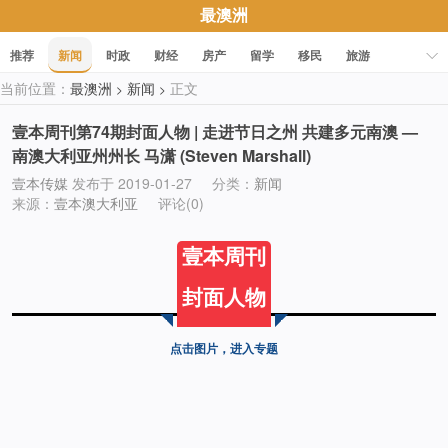
最澳洲
推荐
新闻
时政
财经
房产
留学
移民
旅游
当前位置：
最澳洲
新闻
正文
>
>
科技
职场
美食
文化
健康
活动
促销
壹本周刊第74期封面人物 | 走进节日之州 共建多元南澳 —
南澳大利亚州州长 马潇 (Steven Marshall)
壹本传媒
发布于 2019-01-27
分类：
新闻
来源：
壹本澳大利亚
评论(0)
壹本周刊
封面人物
点击图片，进入专题