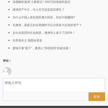
深度解析澳洲“土豪签证”–500万投资移民签证
澳洲房产中介，年入百万还是底层挣扎？
为什么中国人喜欢移民澳大利亚，却在中国赚钱?
在澳洲，家庭主妇在离婚时可以分得多大比例的资产？
从社会底层到社会精英，澳洲华人奋斗了200年！
你养我长大 我陪你变老
要钱不要“面子”，澳洲人“弃暗投明”的就业观！
评论
0
发布