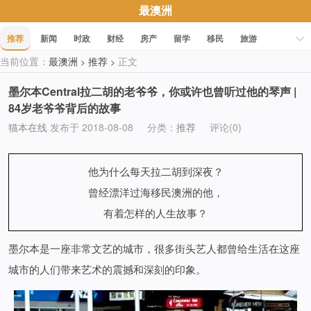
最澳洲
推荐
新闻
时政
财经
房产
留学
移民
旅游
当前位置：
最澳洲
推荐
正文
>
>
科技
职场
美食
文化
健康
活动
促销
墨尔本Central拉二胡的老爷爷，你或许也曾听过他的琴声 |
84岁老爷爷背后的故事
猫本在线
发布于 2018-08-08
分类：
推荐
评论(0)
他为什么每天拉二胡到深夜？
曾经漂洋过海移民澳洲的他，
有着怎样的人生故事？
墨尔本是一座非常文艺的城市，很多街头艺人都曾给生活在这座
城市的人们带来艺术的震撼和深刻的印象。