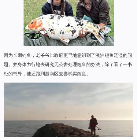
因为长期钓鱼，老爷爷比政府更早地意识到了澳洲鲤鱼泛滥的问
题。并身体力行地去研究无公害处理鲤鱼的办法，除了看了一书
柜的书外，他还跑到越南区去尝试卖鲤鱼。