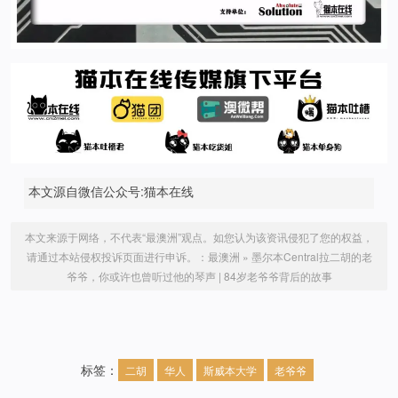
本文源自微信公众号:猫本在线
本文来源于网络，不代表“最澳洲”观点。如您认为该资讯侵犯了您的权益，
请通过本站侵权投诉页面进行申诉。：
最澳洲
»
墨尔本Central拉二胡的老
爷爷，你或许也曾听过他的琴声 | 84岁老爷爷背后的故事
标签：
二胡
华人
斯威本大学
老爷爷