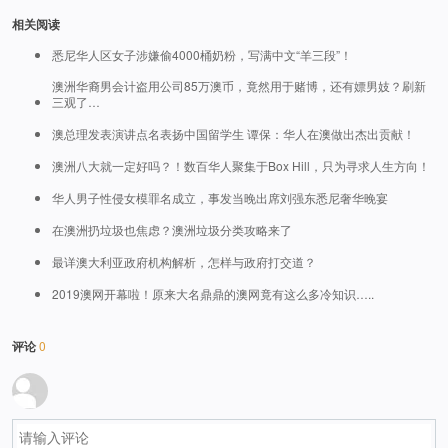
相关阅读
悉尼华人区女子涉嫌偷4000桶奶粉，写满中文“羊三段”！
澳洲华裔男会计盗用公司85万澳币，竟然用于赌博，还有嫖男妓？刷新
三观了…
澳总理发表演讲点名表扬中国留学生 谭保：华人在澳做出杰出贡献！
澳洲八大就一定好吗？！数百华人聚集于Box Hill，只为寻求人生方向！
华人男子性侵女模罪名成立，事发当晚出席刘强东悉尼奢华晚宴
在澳洲扔垃圾也焦虑？澳洲垃圾分类攻略来了
最详澳大利亚政府机构解析，怎样与政府打交道？
2019澳网开幕啦！原来大名鼎鼎的澳网竟有这么多冷知识…..
评论
0