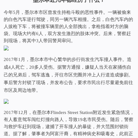
墨尔本近几年都经历了什么？
今年5月，墨尔本市区曾发生持枪斗殴的恶性事件。一辆被偷来
的白色汽车逆行驾驶，同另一辆汽车相撞。之后，白色汽车内的
人拔枪下车，将被撞车辆里的人全部拽出，拿枪指着对方的脑
袋。现场大约有6人，双方发生激烈的肢体冲突。后来，警察赶
到现场，将其中3人带回警局审问。
2017年1月，墨尔本市中心繁华的步行街发生汽车撞人事件。造
成4人死亡，20多人受伤。据警方通报，嫌疑人当天在家捅伤自
己的兄弟后，驾车逃逸，开往市区兜圈并冲上人行道造成惨剧。
事后警方封锁了现场，并发布公告，要求市民出行尽量避免前往
市区及周边地带。
2017年12月，在墨尔本Flinders Street Station附近发生紧急情况，
有人蓄意驾车闯红灯撞向路人，导致19名市民受伤。随后，警察
与救护车赶到现场，逮捕了开车撞人的暴徒，并大范围封锁街
道。据了解，肇事者为阿富汗裔，有精神病史和吸毒史，此前正