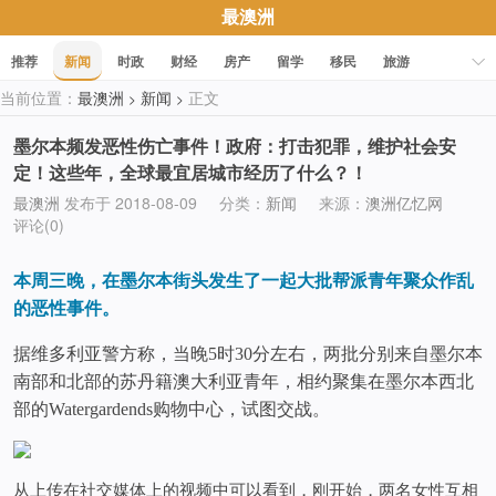
最澳洲
推荐
新闻
时政
财经
房产
留学
移民
旅游
当前位置：
最澳洲
新闻
正文
>
>
科技
职场
美食
文化
健康
活动
促销
墨尔本频发恶性伤亡事件！政府：打击犯罪，维护社会安
定！这些年，全球最宜居城市经历了什么？！
最澳洲
发布于 2018-08-09
分类：
新闻
来源：
澳洲亿忆网
评论(0)
本周三晚，在墨尔本街头发生了一起大批帮派青年聚众作乱
的恶性事件。
据维多利亚警方称，当晚
5时30分左右，两批分别来自墨尔本
南部和北部的苏丹籍澳大利亚青年，相约聚集在墨尔本西北
部的Watergardends购物中心，试图交战。
从上传在社交媒体上的视频中可以看到，刚开始，两名女性互相