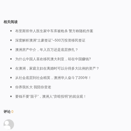
相关阅读
布里斯班华人医生家中车库被枪杀 警方称随机作案
深度解析澳洲“土豪签证”–500万投资移民签证
澳洲房产中介，年入百万还是底层挣扎？
为什么中国人喜欢移民澳大利亚，却在中国赚钱?
在澳洲，家庭主妇在离婚时可以分得多大比例的资产？
从社会底层到社会精英，澳洲华人奋斗了200年！
你养我长大 我陪你变老
要钱不要“面子”，澳洲人“弃暗投明”的就业观！
评论
0