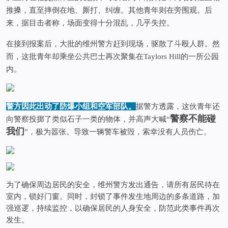
推搡，直至摔倒在地、厮打、纠缠。其他青年则在旁围观。后
来，据目击者称，场面变得十分混乱，几乎失控。
在接到报案后，大批的维州警方赶到现场，驱散了斗殴人群。然
而，这批青年却乘坐公共巴士再次聚集在Taylors Hill的一所公园
内。
警方因此出动了防爆小组和空军部队。
据警方透露，这伙青年还
警察不能碰
向警察投掷了类似石子一类的物体，并高声大喊“
我们
”，极为嚣张。导致一辆警车被毁，索幸没有人员伤亡。
为了确保周边居民的安全，维州警方发出通告，请所有居民待在
室内，锁好门窗。同时，封锁了事件发生地周边的多条道路，加
强巡逻，持续监控，以确保居民的人身安全，防范此类事件再次
发生。