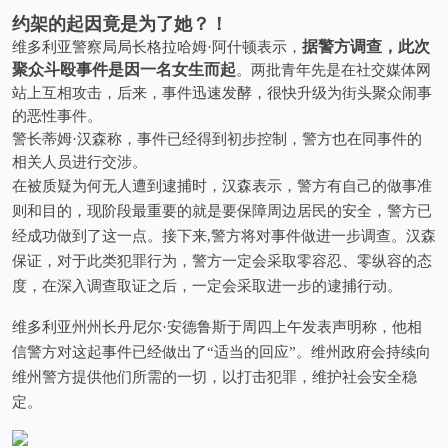
约架的起因竟是为了她？！
据警方调查，此次
维多利亚警察局局长格拉哈姆·阿什顿表示，
聚众斗殴事件是因一名女生而起
。两批青年先是在社交媒体网
站上互相攻击，后来，事件迅速发酵，很快升级为街头聚众闹事
的恶性事件。
警长蒂姆·汉森称，事件已经得到初步控制，警方也在同事件的
相关人员进行交涉。
在被质疑为何无人遭到逮捕时，汉森表示，警方有自己的做事准
则和目的，现阶段最重要的就是要保障周边居民的安全，警方已
经成功做到了这一点。接下来,警方将对事件做进一步调查。汉森
保证，对于此类犯罪行为，警方一定会采取零容忍、零纵容的态
度，在深入调查取证之后，一定会采取进一步的逮捕行动。
维多利亚州州长丹尼尔·安德鲁斯于周四上午发表声明称，他相
信警方对这起事件已经做出了“适当的回应”。维州政府会持续向
维州警方提供他们所需的一切，以打击犯罪，维护社会安全稳
定。