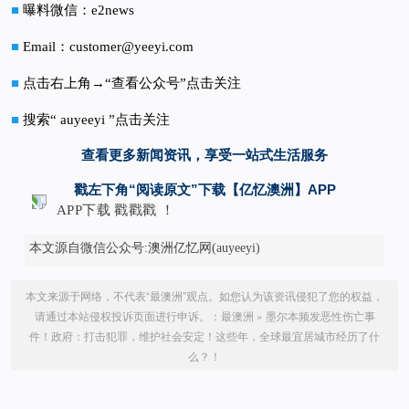
■
曝料微信：e2news
■
Email：customer@yeeyi.com
■
点击右上角→“查看公众号”点击关注
■
搜索“ auyeeyi ”点击关注
查看更多新闻资讯，享受一站式生活服务
戳左下角“阅读原文”下载【亿忆澳洲】APP
APP下载 戳戳戳 ！
本文源自微信公众号:澳洲亿忆网(auyeeyi)
本文来源于网络，不代表“最澳洲”观点。如您认为该资讯侵犯了您的权益，
请通过本站侵权投诉页面进行申诉。：
最澳洲
»
墨尔本频发恶性伤亡事
件！政府：打击犯罪，维护社会安定！这些年，全球最宜居城市经历了什
么？！