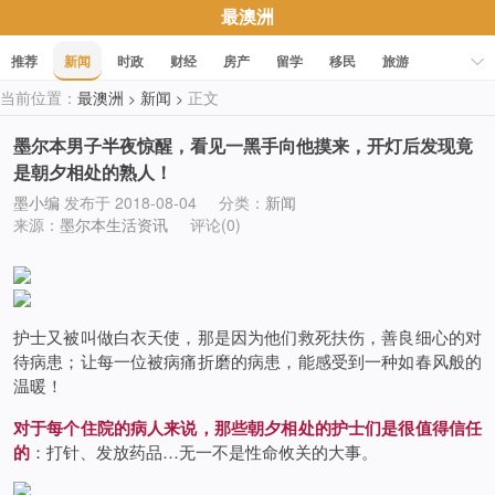
最澳洲
推荐
新闻
时政
财经
房产
留学
移民
旅游
当前位置：
最澳洲
新闻
正文
>
>
科技
职场
美食
文化
健康
活动
促销
墨尔本男子半夜惊醒，看见一黑手向他摸来，开灯后发现竟
是朝夕相处的熟人！
墨小编
发布于 2018-08-04
分类：
新闻
来源：
墨尔本生活资讯
评论(0)
护士又被叫做白衣天使，那是因为他们救死扶伤，善良细心的对
待病患；让每一位被病痛折磨的病患，能感受到一种如春风般的
温暖！
对于每个住院的病人来说，那些朝夕相处的护士们是很值得信任
的
：打针、发放药品…无一不是性命攸关的大事。