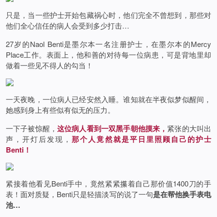
只是，当一些护士开始包藏祸心时，他们完全不曾想到，那些对
他们全心信任的病人会受到多少打击…
27岁的Naol Benti是墨尔本一名注册护士，在墨尔本的Mercy
Place工作。表面上，他和善的对待每一位病患，可是背地里却
做着一些见不得人的勾当！
一天夜晚，一位病人已经安然入睡。谁知就在半夜似梦似醒间，
她感到身上有些似有似无的压力。
一下子被惊醒，
这位病人看到一双黑手朝他摸来，
紧张的大叫出
声，开灯后发现，
那个人竟然就是平日里照顾自己的护士
Benti！
紧接着他看见Benti手中，竟然紧紧攥着自己那价值1400刀的手
表！面对质疑，Benti只是轻描淡写的说了一句
是在帮他换手表电
池…