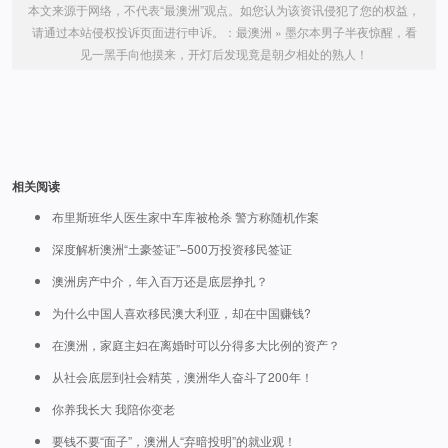
本文来源于网络，不代表“最澳洲”观点。如您认为该资讯侵犯了您的权益，
请通过本站侵权投诉页面进行申诉。：
最澳洲
»
墨尔本男子半夜惊醒，看
见一黑手向他摸来，开灯后发现竟是朝夕相处的熟人！
相关阅读
布里斯班华人医生家中车库被枪杀 警方称随机作案
深度解析澳洲“土豪签证”–500万投资移民签证
澳洲房产中介，年入百万还是底层挣扎？
为什么中国人喜欢移民澳大利亚，却在中国赚钱?
在澳洲，家庭主妇在离婚时可以分得多大比例的资产？
从社会底层到社会精英，澳洲华人奋斗了200年！
你养我长大 我陪你变老
要钱不要“面子”，澳洲人“弃暗投明”的就业观！