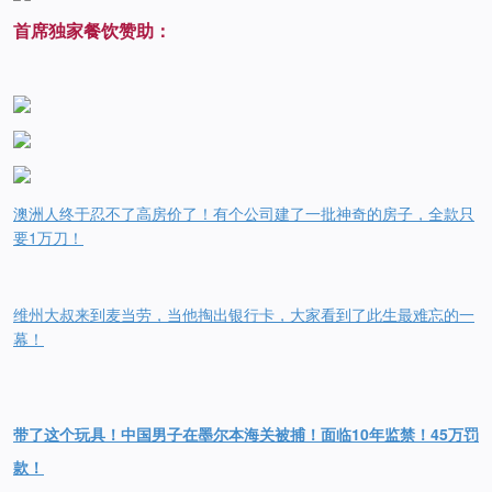
首席独家餐饮赞助：
澳洲人终于忍不了高房价了！有个公司建了一批神奇的房子，全款只
要1万刀！
维州大叔来到麦当劳，当他掏出银行卡，大家看到了此生最难忘的一
幕！
带了这个玩具！中国男子在墨尔本海关被捕！面临10年监禁！45万罚
款！