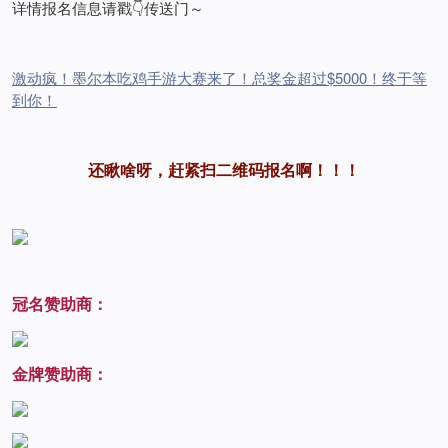
详情报名信息请戳👇传送门～
激动疯！墨尔本吃鸡手游大赛来了！总奖金超过$5000！终于等
到你！
还瞅啥呀，赶紧扫二维码报名啊！！！
冠名赞助商：
金牌赞助商：