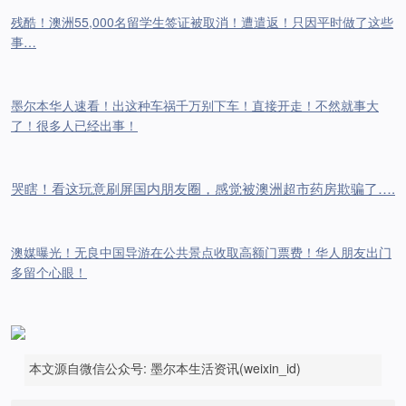
残酷！澳洲55,000名留学生签证被取消！遭遣返！只因平时做了这些
事…
墨尔本华人速看！出这种车祸千万别下车！直接开走！不然就事大
了！很多人已经出事！
哭瞎！看这玩意刷屏国内朋友圈，感觉被澳洲超市药房欺骗了….
澳媒曝光！无良中国导游在公共景点收取高额门票费！华人朋友出门
多留个心眼！
本文源自微信公众号: 墨尔本生活资讯(weixin_id)