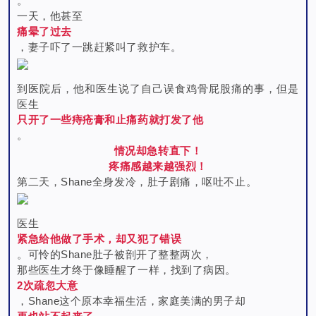
。
一天，他甚至
痛晕了过去
，妻子吓了一跳赶紧叫了救护车。
到医院后，他和医生说了自己误食鸡骨屁股痛的事，但是
医生
只开了一些痔疮膏和止痛药就打发了他
。
情况却急转直下！
疼痛感越来越强烈！
第二天，
Shane
全身发冷，肚子剧痛，呕吐不止。
医生
紧急给他做了手术，却又犯了错误
。可怜的
Shane肚子被剖开了整整两次，
那些医生才终于像睡醒了一样，找到了病因。
2次疏忽大意
，
Shane这个原本幸福生活，家庭美满的男子却