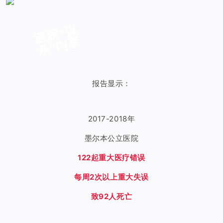
医
院
“
谋
杀
”
内
幕
报告显示：
2017-2018年
墨尔本公立医院
122起重大医疗错误
每周2次以上重大失误
致92人死亡