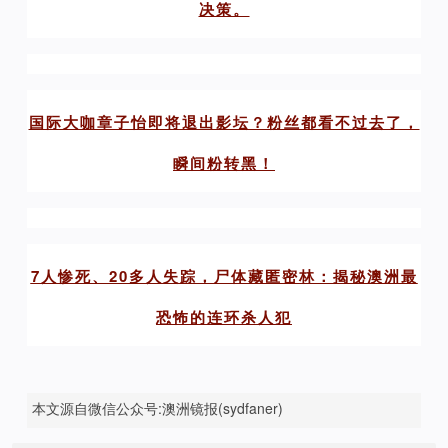
决策。
国际大咖章子怡即将退出影坛？粉丝都看不过去了，
瞬间粉转黑！
7人惨死、20多人失踪，尸体藏匿密林：揭秘澳洲最
恐怖的连环杀人犯
本文源自微信公众号:澳洲镜报(sydfaner)