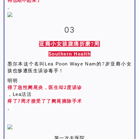
再也站不起来了
。
03
亚裔小女孩腹痛折磨7周
Southern Health
Lea Poon Waye Nam
墨尔本这个名叫
的7岁亚裔小女
孩也惨遭医生误诊毒手！
明明
急性阑尾炎，医生却2度误诊
得了
，
Lea活活
疼了7周才接受了了阑尾摘除手术
。
第一次去医院