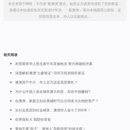
本文来源于网络，不代表“最澳洲”观点。如您认为该资讯侵犯了您的权益，
请通过本站侵权投诉页面进行申诉。：
最澳洲
»
墨尔本揭露黑心医院，这
些医院黑名单，华人以后躲着走…
相关阅读
布里斯班华人医生家中车库被枪杀 警方称随机作案
深度解析澳洲“土豪签证”–500万投资移民签证
澳洲房产中介，年入百万还是底层挣扎？
为什么中国人喜欢移民澳大利亚，却在中国赚钱?
在澳洲，家庭主妇在离婚时可以分得多大比例的资产？
从社会底层到社会精英，澳洲华人奋斗了200年！
你养我长大 我陪你变老
要钱不要“面子”，澳洲人“弃暗投明”的就业观！