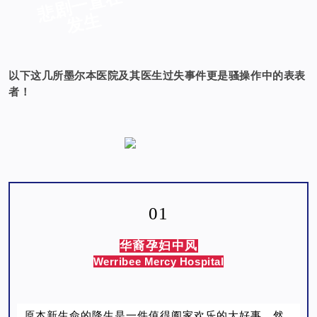
悲
剧
一
直
在
发
生
以下这几所墨尔本医院及其医生过失事件更是骚操作中的表表
者！
01
华裔孕妇中风
Werribee Mercy Hospital
原本新生命的降生是一件值得阖家欢乐的大好事。然