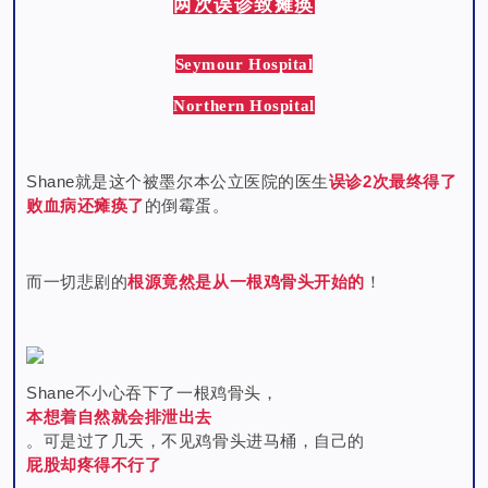
两次误诊致瘫痪
Seymour Hospital
Northern Hospital
Shane就是这个被墨尔本公立医院的医生
误诊2次最终得了
败血病还瘫痪了
的倒霉蛋。
而一切悲剧的
根源竟然是从一根鸡骨头开始的
！
Shane不小心吞下了一根鸡骨头，
本想着自然就会排泄出去
。可是过了几天，不见鸡骨头进马桶，自己的
屁股却疼得不行了