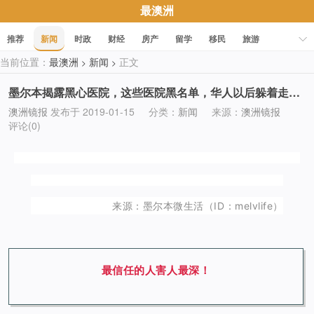
最澳洲
推荐
新闻
时政
财经
房产
留学
移民
旅游
当前位置：
最澳洲
新闻
正文
>
>
科技
职场
美食
文化
健康
活动
促销
墨尔本揭露黑心医院，这些医院黑名单，华人以后躲着走…
澳洲镜报
发布于 2019-01-15
分类：
新闻
来源：
澳洲镜报
评论(0)
来源：墨尔本微生活（ID：melvlife）
最信任的人害人最深！