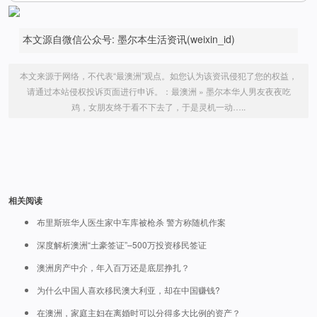
本文源自微信公众号: 墨尔本生活资讯(weixin_id)
本文来源于网络，不代表“最澳洲”观点。如您认为该资讯侵犯了您的权益，
请通过本站侵权投诉页面进行申诉。：
最澳洲
»
墨尔本华人男友夜夜吃
鸡，女朋友终于看不下去了，于是灵机一动…..
相关阅读
布里斯班华人医生家中车库被枪杀 警方称随机作案
深度解析澳洲“土豪签证”–500万投资移民签证
澳洲房产中介，年入百万还是底层挣扎？
为什么中国人喜欢移民澳大利亚，却在中国赚钱?
在澳洲，家庭主妇在离婚时可以分得多大比例的资产？