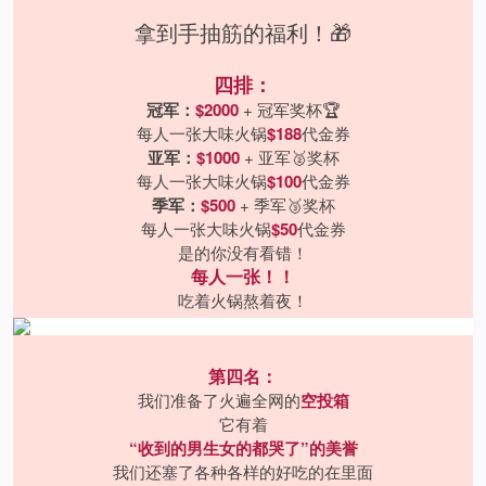
拿到手抽筋的福利！🎁
四排：
冠军：
$2000
+ 冠军奖杯🏆
每人一张大味火锅
$188
代金券
亚军：
$1000
+ 亚军🥈奖杯
每人一张大味火锅
$100
代金券
季军：
$500
+ 季军🥉奖杯
每人一张大味火锅
$50
代金券
是的你没有看错！
每人一张！！
吃着火锅熬着夜！
第四名：
我们准备了火遍全网的
空投箱
它有着
“收到的男生女的都哭了”的美誉
我们还塞了各种各样的好吃的在里面