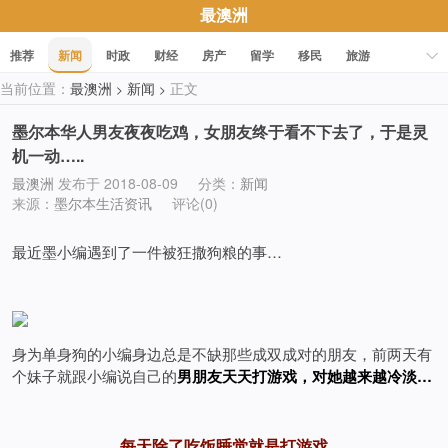
最澳洲
推荐
新闻
时政
财经
房产
留学
移民
旅游
当前位置：
最澳洲
新闻
正文
>
>
科技
职场
美食
文化
健康
活动
促销
墨尔本华人男友夜夜吃鸡，女朋友终于看不下去了，于是灵
机一动…..
最澳洲
发布于 2018-08-09
分类：
新闻
来源：
墨尔本生活资讯
评论(0)
最近墨小编遇到了一件被狂撒狗粮的事…
身为单身狗的小编身边总是不缺那些成双成对的朋友，前两天有
个妹子就跟小编说自己的
男朋友天天打游戏，对她越来越冷淡…
每天除了吃饭睡觉就是打游戏