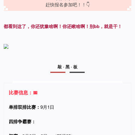
赶快报名参加吧！！👇
都看到这了，你还犹豫啥啊！你还瞅啥啊！别bb，就是干！
敲 · 黑 · 板
比赛信息：📅
单排双排比赛
：
9月1日
四排争霸赛：