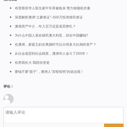
布里斯班华人医生家中车库被枪杀 警方称随机作案
深度解析澳洲“土豪签证”–500万投资移民签证
澳洲房产中介，年入百万还是底层挣扎？
为什么中国人喜欢移民澳大利亚，却在中国赚钱?
在澳洲，家庭主妇在离婚时可以分得多大比例的资产？
从社会底层到社会精英，澳洲华人奋斗了200年！
你养我长大 我陪你变老
要钱不要“面子”，澳洲人“弃暗投明”的就业观！
评论
0