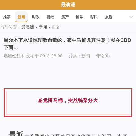
最澳洲
推荐
新闻
时政
财经
房产
留学
移民
旅游
当前位置：
最澳洲
新闻
正文
>
>
科技
职场
美食
文化
健康
活动
促销
墨尔本下水道惊现致命毒蛇，家中马桶尤其注意！就在CBD
下面…
澳洲红领巾
发布于 2018-08-08
分类：
新闻
评论(0)
感觉蹲马桶，突然鸭梨好大
最近
一条新闻让所有墨尔本小伙伴屁股发凉，根本