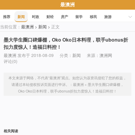
最澳洲
推荐
新闻
时政
财经
房产
留学
移民
旅游
当前位置：
最澳洲
新闻
正文
>
>
科技
职场
美食
文化
健康
活动
促销
墨大学生圈口碑爆棚，Oko Oko日本料理，联手ubonus折
扣力度惊人！造福日料控！
最澳洲
发布于 2018-08-09
分类：
新闻
来源：
澳洲网
评论(0)
本文来源于网络，不代表“最澳洲”观点。如您认为该资讯侵犯了您的权益，
请通过本站侵权投诉页面进行申诉。：
最澳洲
»
墨大学生圈口碑爆棚，
Oko Oko日本料理，联手ubonus折扣力度惊人！造福日料控！
相关阅读