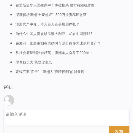
布里斯班华人医生家中车库被枪杀 警方称随机作案
深度解析澳洲“土豪签证”–500万投资移民签证
澳洲房产中介，年入百万还是底层挣扎？
为什么中国人喜欢移民澳大利亚，却在中国赚钱?
在澳洲，家庭主妇在离婚时可以分得多大比例的资产？
从社会底层到社会精英，澳洲华人奋斗了200年！
你养我长大 我陪你变老
要钱不要“面子”，澳洲人“弃暗投明”的就业观！
评论
0
发布