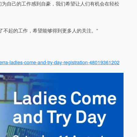
们为自己的工作感到自豪，我们希望让人们有机会在轻松
了不起的工作，希望能够得到更多人的关注。”
berra-ladies-come-and-try-day-registration-48019361202