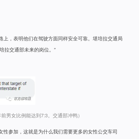
在路上，表明他们在驾驶方面同样安全可靠。堪培拉交通局
培拉交通部未来的岗位。”
年前男女比例能达到7:3。交通部冲鸭）
引女性参加，这就是为什么我们需要更多的女性公交车司