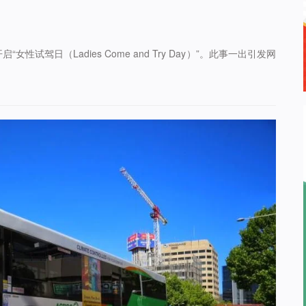
启“女性试驾日（Ladies Come and Try Day）”。此事一出引发网