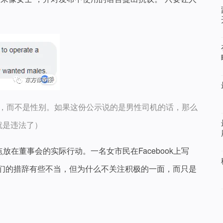
，而不是性别。如果这份公示说的是男性司机的话，那么
就是违法了）
在董事会的实际行动。一名女市民在Facebook上写
他们的措辞有些不当，但为什么不关注积极的一面，而只是