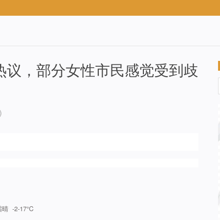
热议，部分女性市民感觉受到歧
)
晴 -2-17°C