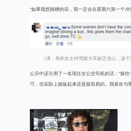
“如果我想跳槽的话，我一定会在星期六第一个冲
（译：有的女士对驾驶大车缺乏信心，这个
公示中还引用了一名现任女公交司机的话：“操
巧，但实际上操纵起来还是挺容易的。我喜欢与乘