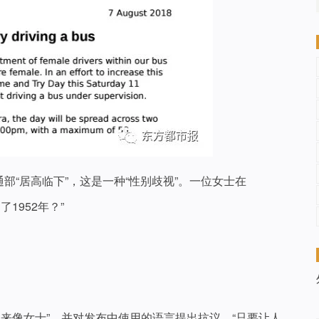
“居高临下”，这是一种“性别歧视”。一位女士在
了1952年？”
看起来像女士”，并对发布中使用的语言提出抗议。“只要让人