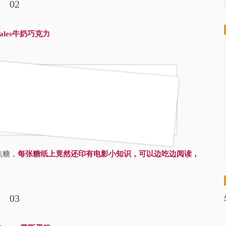
0
2
tales牛奶巧克力
焦糖，
每张糖纸上竟然还印有电影小知识，可以边吃边阅读，
0
3