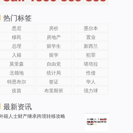
热门标签
悉尼
房价
墨尔本
移民
房地产
置业
总理
留学生
新西兰
入籍
留学
犯罪
莫里森
自由党
堪培拉
北领地
统计局
性侵
特恩布尔
签证
华人
疫苗
布里斯班
强力球
最新资讯
外籍人士财产继承跨境转移攻略