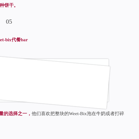
种饼干。
0
5
et-bix
代餐bar
能量的选择之一，
他们喜欢把整块的Weet-Bix泡在牛奶或者打碎