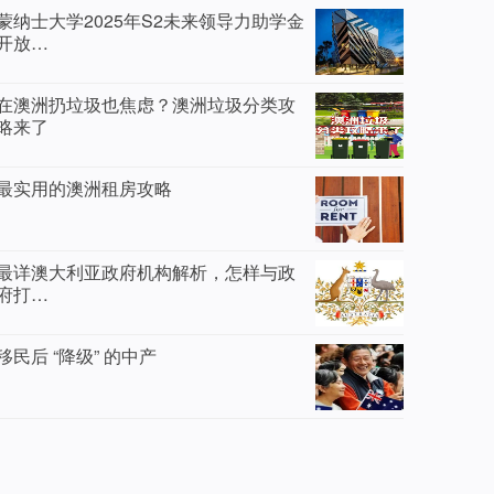
蒙纳士大学2025年S2未来领导力助学金
开放…
在澳洲扔垃圾也焦虑？澳洲垃圾分类攻
略来了
最实用的澳洲租房攻略
最详澳大利亚政府机构解析，怎样与政
府打…
移民后 “降级” 的中产