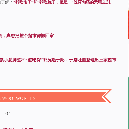
会了解：
“我吃饱了”和“我吃饱了，但是…”
这两句话的天壤之别。
说，真想把整个超市都搬回家！
就小悉帅这种“假吃货”都沉迷于此，于是吐血整理出三家超市
& WOOLWORTHS
0
1