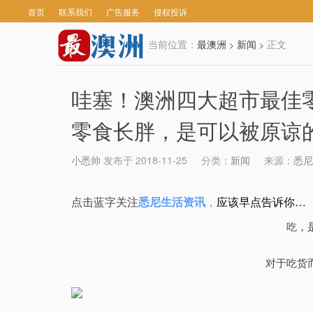
首页
联系我们
广告服务
侵权投诉
当前位置：
最澳洲
新闻
正文
>
>
哇塞！澳洲四大超市最佳
零食长胖，是可以被原谅
小悉帅
发布于 2018-11-25
分类：
新闻
来源：
悉尼
点击蓝字关注
悉尼生活资讯
，
应该早点告诉你…
吃，
对于吃货